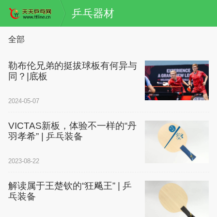
乒乓器材
全部
勒布伦兄弟的挺拔球板有何异与
同？|底板
2024-05-07
VICTAS新板，体验不一样的“丹
羽孝希” | 乒乓装备
2023-08-22
解读属于王楚钦的“狂飚王” | 乒
乓装备