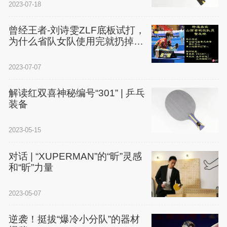
2023-07-18
曾经王者-刘诗雯ZLF底板试打，
为什么省队女队使用完就扔掉了
968和VIS？
2023-07-07
解读红双喜神秘编号“301” | 乒乓
装备
2023-05-15
对话 | “XUPERMAN”的“昕”灵感
和“昕”力量
2023-05-07
逆袭！挺拔“爆冷小分队”的器材