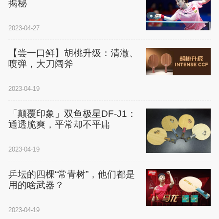
揭秘
2023-04-27
【尝一口鲜】胡桃升级：清澈、
喷弹，大刀阔斧
2023-04-19
「颠覆印象」双鱼极星DF-J1：
通透脆爽，平常却不平庸
2023-04-19
乒坛的四棵“常青树”，他们都是
用的啥武器？
2023-04-19