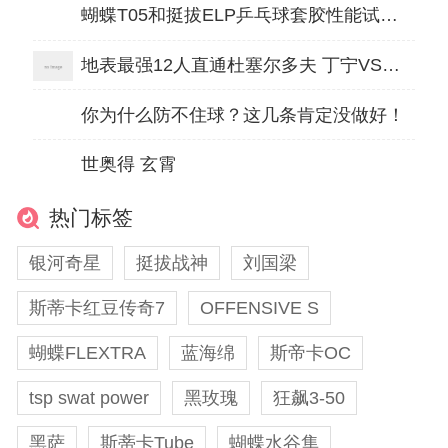
蝴蝶T05和挺拔ELP乒乓球套胶性能试打对比评测怎么样？
地表最强12人直通杜塞尔多夫 丁宁VS冯亚兰
你为什么防不住球？这几条肯定没做好！
世奥得 玄霄
热门标签
银河奇星
挺拔战神
刘国梁
斯蒂卡红豆传奇7
OFFENSIVE S
蝴蝶FLEXTRA
蓝海绵
斯帝卡OC
tsp swat power
黑玫瑰
狂飙3-50
黑萨
斯蒂卡Tube
蝴蝶水谷隼