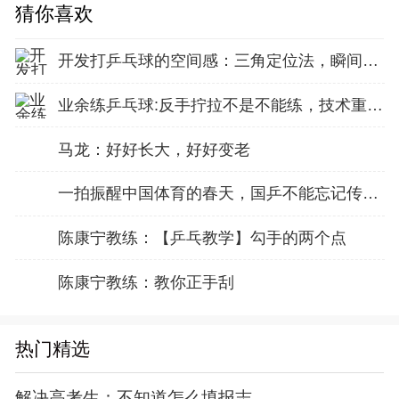
猜你喜欢
开发打乒乓球的空间感：三角定位法，瞬间找准最佳击球点
业余练乒乓球:反手拧拉不是不能练，技术重点就不在手上
马龙：好好长大，好好变老
一拍振醒中国体育的春天，国乒不能忘记传奇前辈这份初心！
陈康宁教练：【乒乓教学】勾手的两个点
陈康宁教练：教你正手刮
热门精选
解决高考生：不知道怎么填报志