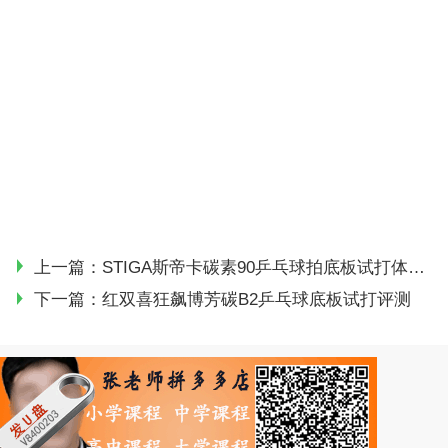
上一篇：
STIGA斯帝卡碳素90乒乓球拍底板试打体会：七剑下天山之《青干剑》
下一篇：
红双喜狂飙博芳碳B2乒乓球底板试打评测