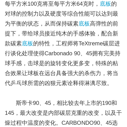
每平方米100克将至每平方米64克时，
底板
的
对球的控制力以及硬度等综合性能可以达到最
为平衡的状态，从而保持碳素
底板
高弹性的前
提下，带给球员接近纯木的手感体验，配合新
款碳素
底板
的特性，工程师将TeXtreme碳层进
行谈化处理使得Carbonado 90、45拥有完美持
球手感，击球是的旋转变化更多变，特殊的粘
合效果让球板在远台具备强大的杀伤力，将当
代乒乓球所需的凶狠元素诠释得淋漓尽致。
斯帝卡90、45，相比较去年上市的190和
145，最大改变是内部碳层克重的改变，以及干
燥过程中温度的变化。CARBONDO90、45选