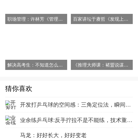
职场管理：许林芳《管理七剑》课程
百家讲坛于赓哲《发现上官婉儿》视频和音频全集百度网盘下载
解决高考生：不知道怎么填报志愿?张雪峰视频下载
《推理大师课：褚盟说谋杀艺术》音频全集百度云百度网盘下
猜你喜欢
开发打乒乓球的空间感：三角定位法，瞬间找准最佳击球点
业余练乒乓球:反手拧拉不是不能练，技术重点就不在手上
马龙：好好长大，好好变老