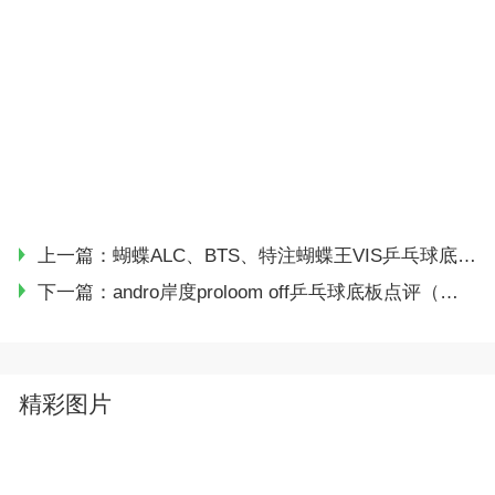
上一篇：
蝴蝶ALC、BTS、特注蝴蝶王VIS乒乓球底板试打简评
下一篇：
andro岸度proloom off乒乓球底板点评（时尚的艺术品）
精彩图片