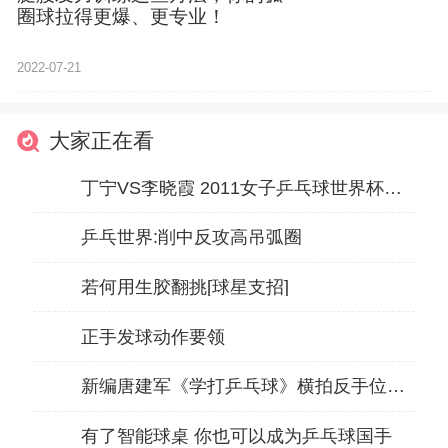
圈球拉得更爆、更专业！
2022-07-21
大家正在看
丁宁VS李晓霞 2011女子乒乓球世界杯决赛
乒乓世界:削中反攻高吊弧圈
若何用生胶翻挑[球星支招]
正手发球动作要领
新编唐建军《学打乒乓球》横拍反手位发侧上侧下
有了智能球桌 你也可以成为乒乓球国手