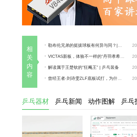
勒布伦兄弟的挺拔球板有何异与同？|底板
20
相
VICTAS新板，体验不一样的“丹羽孝希” | 乒乓装备
20
关
内
解读属于王楚钦的“狂飚王” | 乒乓装备
20
容
曾经王者-刘诗雯ZLF底板试打，为什么省队女队使用完就扔掉了968和VIS？
20
乒乓器材
乒乓新闻
动作图解
乒乓