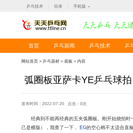
乒乓技术
目录
手机版
首页
乒乓新闻
乒乓技术
乒
网站首页
>
乒乓器材
>
底板
> 内容
弧圈板亚萨卡YE乒乓球拍
发布时间：2022-07-20 点击：
0
次
经典到不能再经典的五夹弧圈板。刚开始烧拍时
己是横版），我查了一下，
EG
的空心柄不太适合直