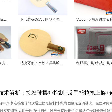
杜绝违规长胶！2022国际乒联最新公布长胶列表！收藏了！
乒乓装备Q&A：同型号球板不同重量怎么选？
基础课堂| 乒乓球板怎么挑？记住“望闻问切”这四招
达克万象Pure桧木乒乓球拍配胶西格玛挺拔胶皮试打体会
解中,陈梦在接发球轮次通过摆短控制对手,意图抢先岌动进攻。在面对何
及时应变调整,采用合理的处理球手段与长胶展开相持,最终凭借对长胶性能