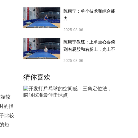
陈康宁：单个技术和综合能
力
2025-08-06
陈康宁教练：上单重心要倚
到右屁股和右腿上，光上不
行，为何要有重心呢？
2025-08-06
猜你喜欢
前端较
时的指
子比较
的短