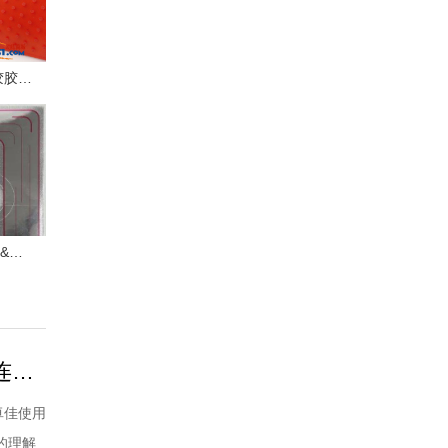
Vtouch 大颗粒进攻长胶胶皮试打感受
红双喜狂飚9大战狂飚3&狂飚8 | 乒乓装备
陈梦乒乓球技术解析：接发球摆短控制+反手托拉抢上旋+连续发力打中间
卓佳使用
的理解