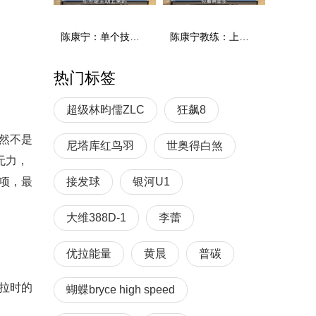
陈康宁：单个技术和综合能力
陈康宁教练：上单重心要倚到右屁股和右腿上，光上不行，为何要有重心呢？
热门标签
超级林昀儒ZLC
狂飙8
然不是
尼塔库红鸟羽
世奥得白煞
无力，
项，最
接发球
银河U1
大维388D-1
李蕾
优拉能量
黄晨
普碳
拉时的
蝴蝶bryce high speed