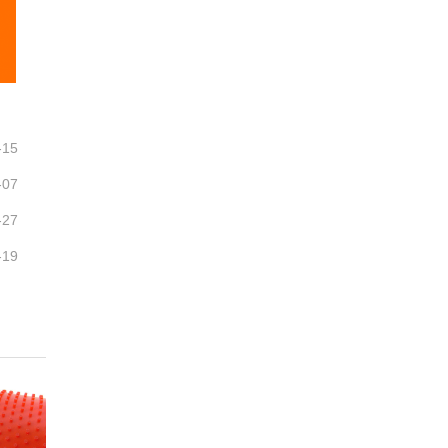
-15
-07
-27
-19