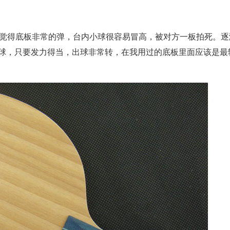
候觉得底板非常的弹，台内小球很容易冒高，被对方一板拍死。逐
球，只要发力得当，出球非常转，在我用过的底板里面应该是最