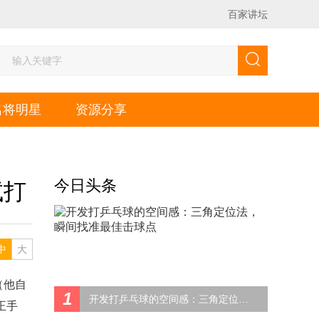
百家讲坛
名将明星
资源分享
今日头条
试打
中
大
（他自
1
开发打乒乓球的空间感：三角定位法，瞬间找准最佳击球点
正手