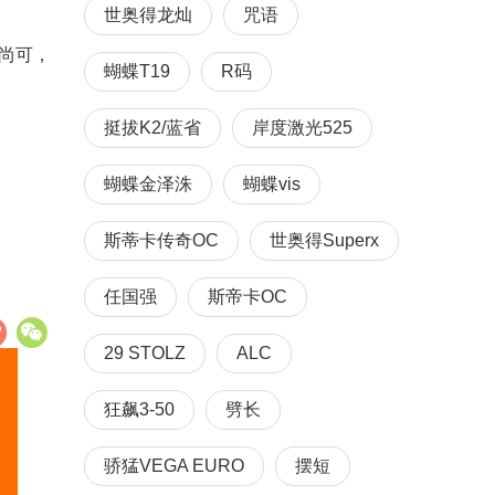
世奥得龙灿
咒语
尚可，
蝴蝶T19
R码
挺拔K2/蓝省
岸度激光525
蝴蝶金泽洙
蝴蝶vis
斯蒂卡传奇OC
世奥得Superx
任国强
斯帝卡OC
29 STOLZ
ALC
狂飙3-50
劈长
骄猛VEGA EURO
摆短