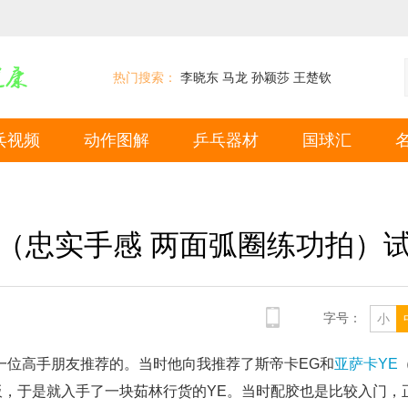
热门搜索：
李晓东
马龙
孙颖莎
王楚钦
乓视频
动作图解
乒乓器材
国球汇
（忠实手感 两面弧圈练功拍）
字号：
小
一位高手朋友推荐的。当时他向我推荐了斯帝卡EG和
亚萨卡YE
板，于是就入手了一块茹林行货的YE。当时配胶也是比较入门，