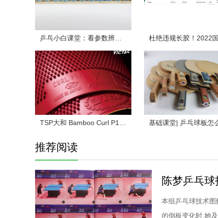
乒乓小白课堂：看参数辨球板（下）
TSP大和 Bamboo Curl P1 乒乓球拍长胶试打评测
推荐阅读
本组乒乓球技术图
的倒板变化时,她