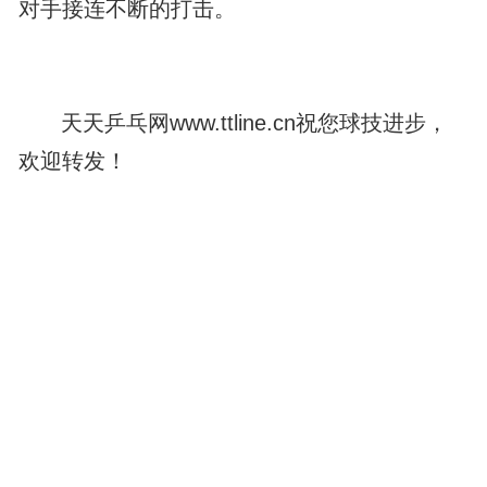
对手接连不断的打击。
天天乒乓网www.ttline.cn祝您球技进步，
欢迎转发！