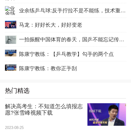
业余练乒乓球:反手拧拉不是不能练，技术重点就不在手上
马龙：好好长大，好好变老
一拍振醒中国体育的春天，国乒不能忘记传奇前辈这份初心！
陈康宁教练：【乒乓教学】勾手的两个点
陈康宁教练：教你正手刮
热门精选
解决高考生：不知道怎么填报志
愿?张雪峰视频下载
2023-08-25