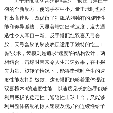
正手搭配红双喜狂飙8套胶，韧性与弹性平
衡的全新配方，使选手在中小力量击球时也能
打出高速度，既保留了狂飙系列独有的旋转性
能和诡异弧线，又显著增加出球速度，发力通
透性令人耳目一新。反手搭配红双喜天弓套
胶，天弓套胶的胶皮表层运用了独特的“涩加
黏”技术，齿模则是追求“速度”的结构设计，两
相结合，击球时带来令人生加速效果，在不损
失力量、旋转的情况下，能将击球时产生的速
度性能发挥到极致。这套搭配能够着重体现红
双喜檀木9的速度性能，以速度见长的选手能够
利用底板的稳定性与通透性击球上台，又能够
利用整体搭配的惊人速度及优异的连续性给予