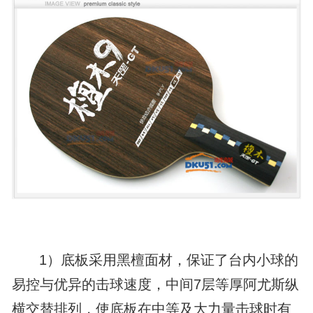
1）底板采用黑檀面材，保证了台内小球的
易控与优异的击球速度，中间7层等厚阿尤斯纵
横交替排列，使底板在中等及大力量击球时有