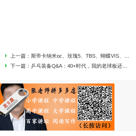
上一篇：
斯帝卡纳米oc、玫瑰5、TBS、蝴蝶VIS、张继科龙、zlc、超级张试打感受
下一篇：
乒乓装备Q&A：40+时代，我的老球板还能战斗吗？