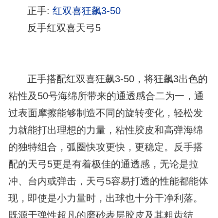
正手:
红双喜狂飙3-50
反手红双喜天弓5
正手搭配红双喜狂飙3-50，将狂飙3出色的
粘性及50号海绵所带来的通透感合二为一，通
过表面摩擦能够制造不同的旋转变化，轻松发
力就能打出理想的力量，粘性胶皮和高弹海绵
的独特组合，弧圈快攻更快，更稳定。反手搭
配的天弓5更是有着极佳的通透感，无论是拉
冲、台内或弹击，天弓5容易打透的性能都能体
现，即使是小力量时，出球也十分干净利落。
既源于弹性超凡的磨砂表层胶皮及其粗齿结