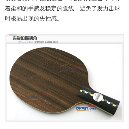
着柔和的手感及稳定的弧线，避免了发力击球
时极易出现的失控感。