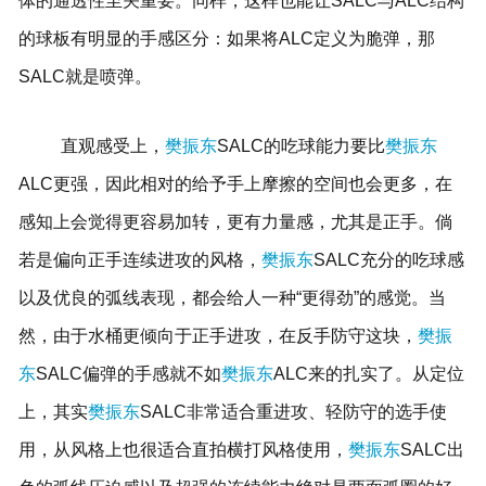
体的通透性至关重要。同样，这样也能让SALC与ALC结构
的球板有明显的手感区分：如果将ALC定义为脆弹，那
SALC就是喷弹。
直观感受上，
樊振东
SALC的吃球能力要比
樊振东
ALC更强，因此相对的给予手上摩擦的空间也会更多，在
感知上会觉得更容易加转，更有力量感，尤其是正手。倘
若是偏向正手连续进攻的风格，
樊振东
SALC充分的吃球感
以及优良的弧线表现，都会给人一种“更得劲”的感觉。当
然，由于水桶更倾向于正手进攻，在反手防守这块，
樊振
东
SALC偏弹的手感就不如
樊振东
ALC来的扎实了。从定位
上，其实
樊振东
SALC非常适合重进攻、轻防守的选手使
用，从风格上也很适合直拍横打风格使用，
樊振东
SALC出