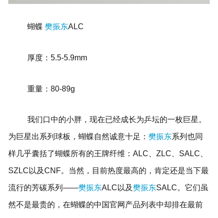
蝴蝶
樊振东
ALC
厚度：5.5-5.9mm
重量：80-89g
我们口中的小胖，现在已经成长为乒坛的一枚巨星。
为巨星出系列球板，蝴蝶自然诚意十足：
樊振东
系列也同
样几乎囊括了蝴蝶所有的王牌纤维：ALC、ZLC、SALC、
SZLC以及CNF。当然，目前热度最高的，肯定还是当下最
流行的芳碳系列——
樊振东
ALC以及
樊振东
SALC。它们虽
然不是最贵的，在蝴蝶的中国官网产品列表中却排在最前