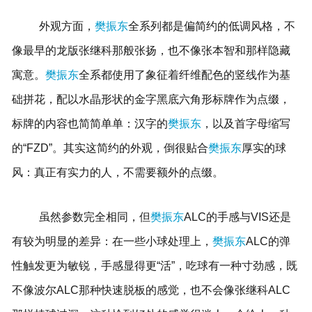
外观方面，
樊振东
全系列都是偏简约的低调风格，不
像最早的龙版张继科那般张扬，也不像张本智和那样隐藏
寓意。
樊振东
全系都使用了象征着纤维配色的竖线作为基
础拼花，配以水晶形状的金字黑底六角形标牌作为点缀，
标牌的内容也简简单单：汉字的
樊振东
，以及首字母缩写
的“FZD”。其实这简约的外观，倒很贴合
樊振东
厚实的球
风：真正有实力的人，不需要额外的点缀。
虽然参数完全相同，但
樊振东
ALC的手感与VIS还是
有较为明显的差异：在一些小球处理上，
樊振东
ALC的弹
性触发更为敏锐，手感显得更“活”，吃球有一种寸劲感，既
不像波尔ALC那种快速脱板的感觉，也不会像张继科ALC