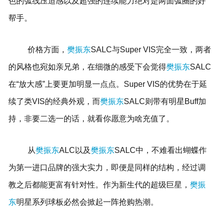
色的弧线压迫感以及超强的连续能力绝对是两面弧圈的好
帮手。
价格方面，
樊振东
SALC与Super VIS完全一致，两者
的风格也宛如亲兄弟，在细微的感受下会觉得
樊振东
SALC
在“放大感”上要更加明显一点点。Super VIS的优势在于延
续了类VIS的经典外观，而
樊振东
SALC则带有明星Buff加
持，非要二选一的话，就看你愿意为啥充值了。
从
樊振东
ALC以及
樊振东
SALC中，不难看出蝴蝶作
为第一进口品牌的强大实力，即便是同样的结构，经过调
教之后都能更富有针对性。作为新生代的超级巨星，
樊振
东
明星系列球板必然会掀起一阵抢购热潮。