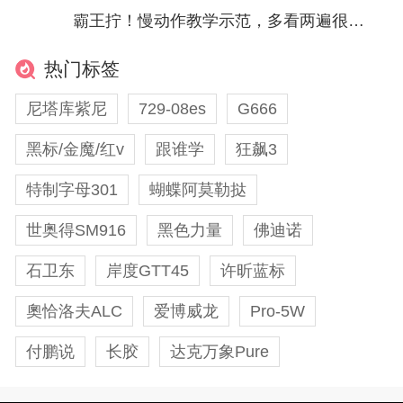
霸王拧！慢动作教学示范，多看两遍很有收获！
热门标签
尼塔库紫尼
729-08es
G666
黑标/金魔/红v
跟谁学
狂飙3
特制字母301
蝴蝶阿莫勒挞
世奥得SM916
黑色力量
佛迪诺
石卫东
岸度GTT45
许昕蓝标
奧恰洛夫ALC
爱博威龙
Pro-5W
付鹏说
长胶
达克万象Pure