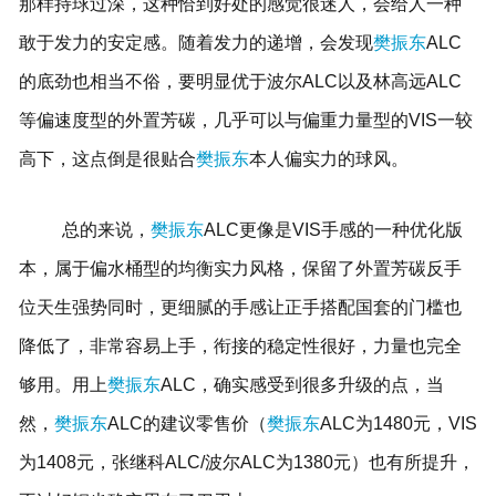
那样持球过深，这种恰到好处的感觉很迷人，会给人一种
敢于发力的安定感。随着发力的递增，会发现
樊振东
ALC
的底劲也相当不俗，要明显优于波尔ALC以及林高远ALC
等偏速度型的外置芳碳，几乎可以与偏重力量型的VIS一较
高下，这点倒是很贴合
樊振东
本人偏实力的球风。
总的来说，
樊振东
ALC更像是VIS手感的一种优化版
本，属于偏水桶型的均衡实力风格，保留了外置芳碳反手
位天生强势同时，更细腻的手感让正手搭配国套的门槛也
降低了，非常容易上手，衔接的稳定性很好，力量也完全
够用。用上
樊振东
ALC，确实感受到很多升级的点，当
然，
樊振东
ALC的建议零售价（
樊振东
ALC为1480元，VIS
为1408元，张继科ALC/波尔ALC为1380元）也有所提升，