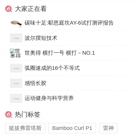
大家正在看
碳味十足:郗恩庭坎AY-6试打测评报告
波尔摆短技术
世奥得 横打一号 横打－NO.1
弧圈速成的16个不等式
感悟长胶
运动健身与科学营养
热门标签
挺拔弗雷塔斯
Bamboo Curl P1
雷神