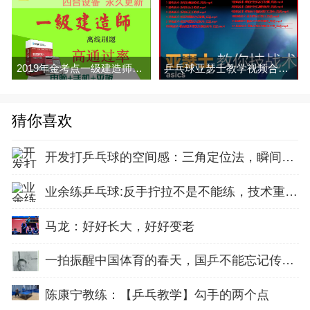
2019年金考点一级建造师题库软件考典章节习题集电脑手机平板押题
乒乓球亚瑟士教学视频合集百度网盘下载
猜你喜欢
开发打乒乓球的空间感：三角定位法，瞬间找准最佳击球点
业余练乒乓球:反手拧拉不是不能练，技术重点就不在手上
马龙：好好长大，好好变老
一拍振醒中国体育的春天，国乒不能忘记传奇前辈这份初心！
陈康宁教练：【乒乓教学】勾手的两个点