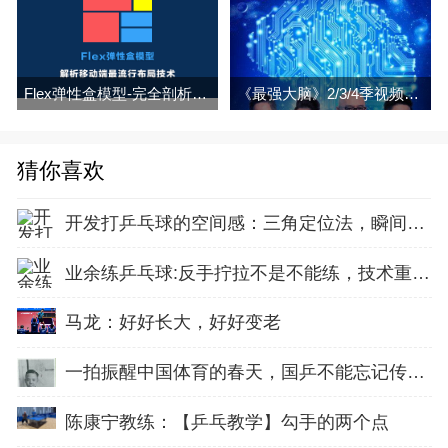
Flex弹性盒模型-完全剖析移动端最流行布局技术
《最强大脑》2/3/4季视频全集百度网盘下载
猜你喜欢
开发打乒乓球的空间感：三角定位法，瞬间找准最佳击球点
业余练乒乓球:反手拧拉不是不能练，技术重点就不在手上
马龙：好好长大，好好变老
一拍振醒中国体育的春天，国乒不能忘记传奇前辈这份初心！
陈康宁教练：【乒乓教学】勾手的两个点