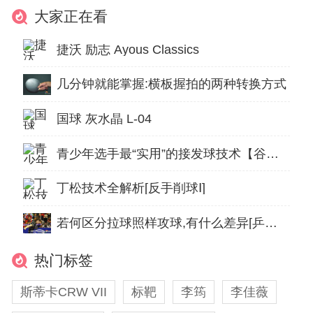
大家正在看
捷沃 励志 Ayous Classics
几分钟就能掌握:横板握拍的两种转换方式
国球 灰水晶 L-04
青少年选手最“实用”的接发球技术【谷云峰-05】
丁松技术全解析[反手削球Ⅰ]
若何区分拉球照样攻球,有什么差异[乒球手艺]
热门标签
斯蒂卡CRW VII
标靶
李筠
李佳薇