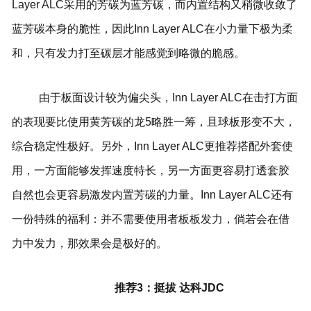
Layer ALC采用的芳碳为蓝芳碳，而内置结构又稍微收敛了
蓝芳碳本身的脆性，因此Inn Layer ALC在小力量下极为柔
和，只有发力打至碳层才能感觉到略微的脆感。
由于板面设计较为偏尖头，Inn Layer ALC在击打方面
的表现要比使用黄芳碳的龙5略胜一筹，且球板形变不大，
综合稳定性极好。另外，Inn Layer ALC更推荐搭配外套使
用，一方面能够发挥速度特长，另一方面更容易打透套胶
自然也会更容易激发内置芳碳的力量。Inn Layer ALC还有
一份特殊的福利：并不需要使用者板板发力，倘若会在借
力中发力，那效果会是极好的。
推荐3：挺拔 达科JDC