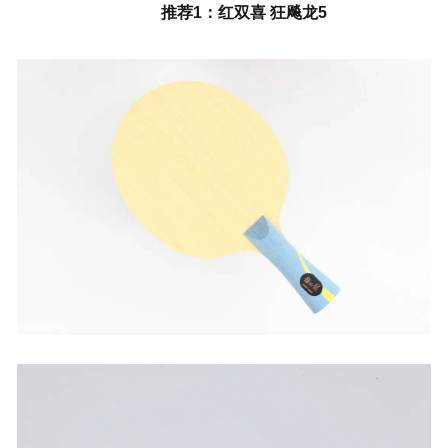
推荐1：红双喜 狂飚龙5