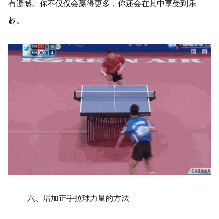
有遗憾。
你不仅仅会赢得更多，你还会在其中享受到乐
趣。
六、增加正手拉球力量的方法