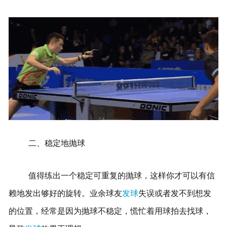
二、稳定地抛球
值得练出一个稳定可重复的抛球，这样你才可以有信
赖地发出够好的旋转。业余球友
发球
失误或者发不到想发
的位置，经常是因为抛球不稳定，慌忙着用球拍去找球，