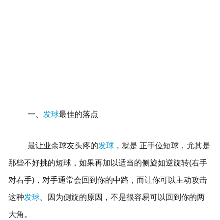
一、
发球
最佳的落点
最让业余球友头疼的
发球
，就是
正手位短球，尤其是
那些不好挑的短球，
如果再加以适当的侧旋如逆旋转(右手
对右手)，对手通常会回到你的中路，而让你可以主动攻击
这种
发球
。因为侧旋的原因，不是很容易可以回到你的两
大角。