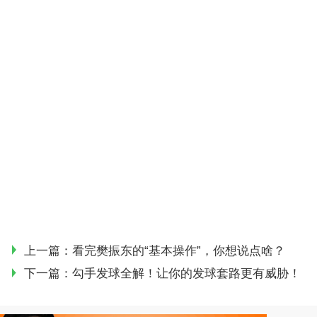
上一篇：
看完樊振东的“基本操作”，你想说点啥？
下一篇：
勾手发球全解！让你的发球套路更有威胁！