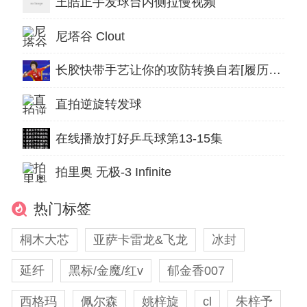
王皓正手发球台内侧拉慢视频
尼塔谷 Clout
长胶快带手艺让你的攻防转换自若[履历之谈]
直拍逆旋转发球
在线播放打好乒乓球第13-15集
拍里奥 无极-3 Infinite
热门标签
桐木大芯
亚萨卡雷龙&飞龙
冰封
延纤
黑标/金魔/红v
郁金香007
西格玛
佩尔森
姚梓旋
cl
朱梓予