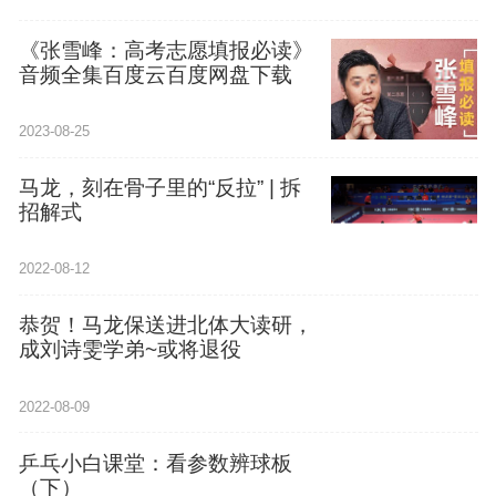
《张雪峰：高考志愿填报必读》
音频全集百度云百度网盘下载
2023-08-25
马龙，刻在骨子里的“反拉” | 拆
招解式
2022-08-12
恭贺！马龙保送进北体大读研，
成刘诗雯学弟~或将退役
2022-08-09
乒乓小白课堂：看参数辨球板
（下）