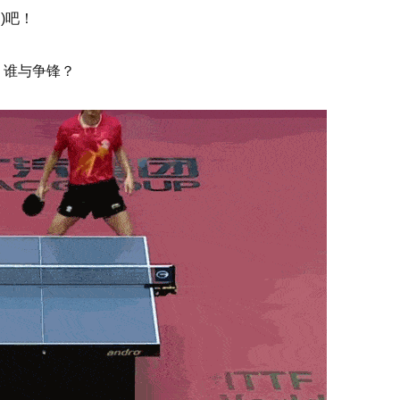
)吧！
，谁与争锋？