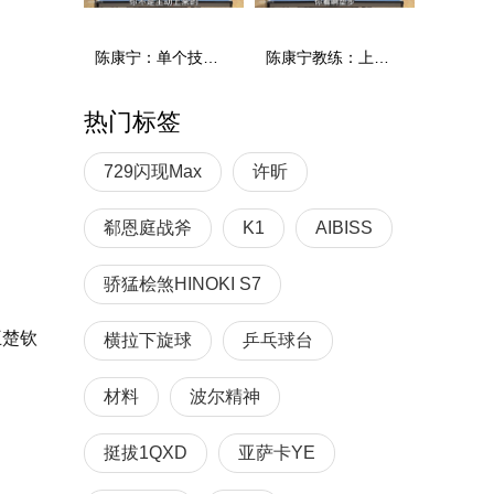
陈康宁：单个技术和综合能力
陈康宁教练：上单重心要倚到右屁股和右腿上，光上不行，为何要有重心呢？
热门标签
729闪现Max
许昕
郗恩庭战斧
K1
AIBISS
骄猛桧煞HINOKI S7
王楚钦
横拉下旋球
乒乓球台
材料
波尔精神
挺拔1QXD
亚萨卡YE