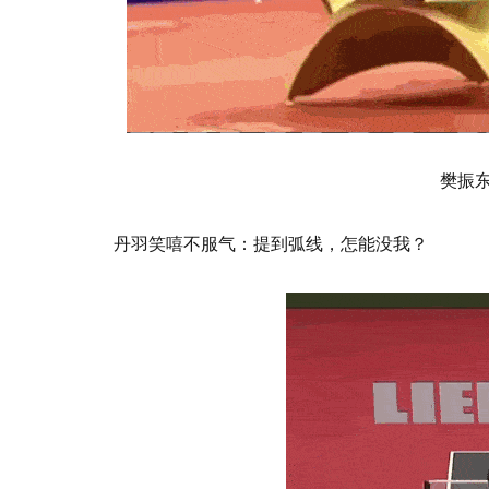
樊振
丹羽笑嘻不服气：提到弧线，怎能没我？