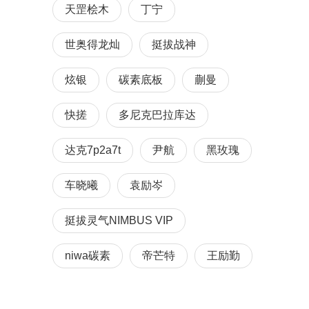
天罡桧木
丁宁
世奥得龙灿
挺拔战神
炫银
碳素底板
蒯曼
快搓
多尼克巴拉库达
达克7p2a7t
尹航
黑玫瑰
车晓曦
袁励岑
挺拔灵气NIMBUS VIP
niwa碳素
帝芒特
王励勤