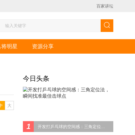
百家讲坛
名将明星
资源分享
今日头条
中
大
1
开发打乒乓球的空间感：三角定位法，瞬间找准最佳击球点