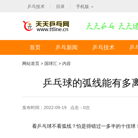
乒乓技术
目录
手机版
首页
乒乓新闻
乒乓技术
乒
网站首页
>
国球汇
> 内容
乒乓球的弧线能有多
发布时间：2022-09-19 点击：
0
次
看乒乓球不看弧线？怕是得错过一多半的十佳球