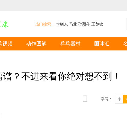
热门搜索：
李晓东
马龙
孙颖莎
王楚钦
乓视频
动作图解
乒乓器材
国球汇
离谱？不进来看你绝对想不到！
字号：
小
！