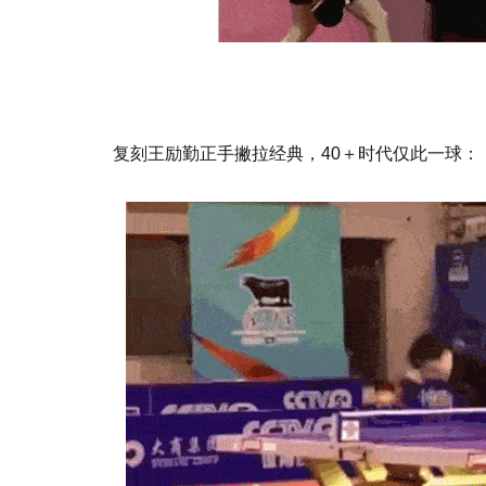
复刻王励勤正手撇拉经典，40＋时代仅此一球：