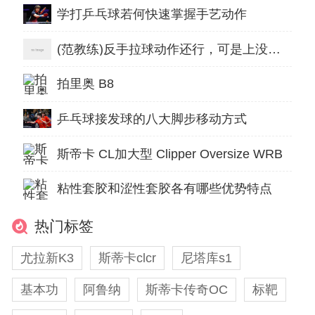
学打乒乓球若何快速掌握手艺动作
(范教练)反手拉球动作还行，可是上没上台呢？
拍里奥 B8
乒乓球接发球的八大脚步移动方式
斯帝卡 CL加大型 Clipper Oversize WRB
粘性套胶和涩性套胶各有哪些优势特点
热门标签
尤拉新K3
斯蒂卡clcr
尼塔库s1
基本功
阿鲁纳
斯蒂卡传奇OC
标靶