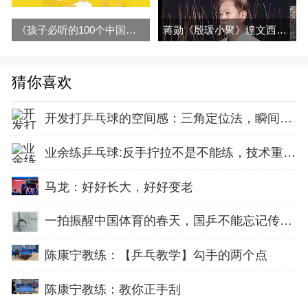
《孩子必听的100个中国历史故事》音频全集百度网盘下载
蒋勋《殷瑗小聚》達文西特輯秀拉與新印象派九歌音频和视频全集百度云百度网盘下载
猜你喜欢
开发打乒乓球的空间感：三角定位法，瞬间找准最佳击球点
业余练乒乓球:反手拧拉不是不能练，技术重点就不在手上
马龙：好好长大，好好变老
一拍振醒中国体育的春天，国乒不能忘记传奇前辈这份初心！
陈康宁教练：【乒乓教学】勾手的两个点
陈康宁教练：教你正手刮