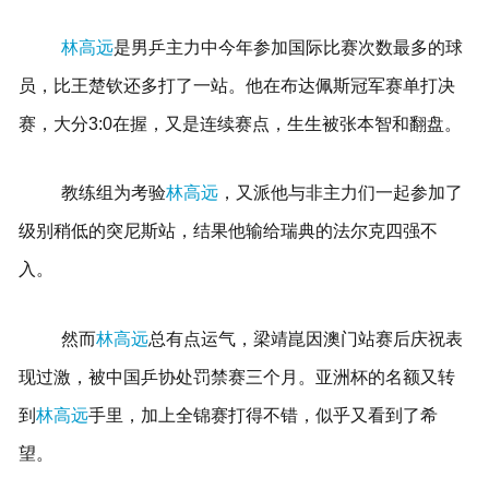
林高远
是男乒主力中今年参加国际比赛次数最多的球
员，比王楚钦还多打了一站。他在布达佩斯冠军赛单打决
赛，大分3:0在握，又是连续赛点，生生被张本智和翻盘。
教练组为考验
林高远
，又派他与非主力们一起参加了
级别稍低的突尼斯站，结果他输给瑞典的法尔克四强不
入。
然而
林高远
总有点运气，梁靖崑因澳门站赛后庆祝表
现过激，被中国乒协处罚禁赛三个月。亚洲杯的名额又转
到
林高远
手里，加上全锦赛打得不错，似乎又看到了希
望。