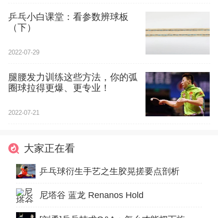
乒乓小白课堂：看参数辨球板
（下）
2022-07-29
腿腰发力训练这些方法，你的弧
圈球拉得更爆、更专业！
2022-07-21
大家正在看
乒乓球衍生手艺之生胶晃搓要点剖析
尼塔谷 蓝龙 Renanos Hold