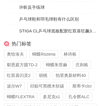
许昕反手练球
乒乓球鞋和羽毛球鞋有什么区别
STIGA CL乒乓球底板配胶红双喜狂飙3+双鱼1615飓风长胶试打评测
热门标签
奥恰洛夫
蝴蝶Rozena
林诗栋
郗恩庭方圆TD-2
蝴蝶朱世赫
庄则栋
红双喜闪灵2
胡桃
拍里奥新材料40
波尔W7
邱贻可黑檀木软碳
斯蒂卡clcr
蝴蝶FLEXTRA
多尼克s1
孔令辉ALC