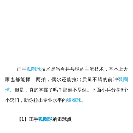
正手
弧圈球
技术是当今乒乓球的主流技术，基本上大
家也都能挥上两拍，偶尔还能拉出质量不错的前冲
弧圈
球
。但是，真的掌握了吗？那倒不尽然。下面小乒分享6个
小窍门，助你拉出专业水平的
弧圈球
。
【1】正手
弧圈球
的击球点