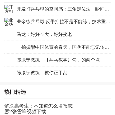
开发打乒乓球的空间感：三角定位法，瞬间找准最佳击球点
业余练乒乓球:反手拧拉不是不能练，技术重点就不在手上
马龙：好好长大，好好变老
一拍振醒中国体育的春天，国乒不能忘记传奇前辈这份初心！
陈康宁教练：【乒乓教学】勾手的两个点
陈康宁教练：教你正手刮
热门精选
解决高考生：不知道怎么填报志
愿?张雪峰视频下载