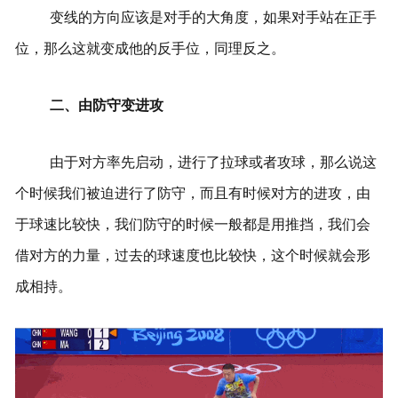
变线的方向应该是对手的大角度，如果对手站在正手
位，那么这就变成他的反手位，同理反之。
二、由防守变进攻
由于对方率先启动，进行了拉球或者攻球，那么说这
个时候我们被迫进行了防守，而且有时候对方的进攻，由
于球速比较快，我们防守的时候一般都是用推挡，我们会
借对方的力量，过去的球速度也比较快，这个时候就会形
成相持。