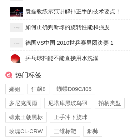
袁磊教练示范讲解扑正手的技术要点！
如何正确判断球的旋转性能和强度
德国VS中国 2010世乒赛男团决赛 1
乒乓球拍能不能直接用水洗濯
热门标签
娜姐
狂飙8
蝴蝶D09C/t05
多尼克周雨
尼塔库黑玻鸟羽
拍柄类型
碳素王朝黑标
正手冲下旋球
玫瑰CL-CRW
三维标靶
郝帅