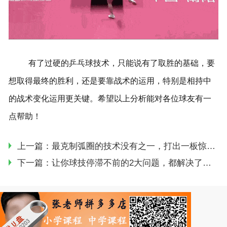
有了过硬的乒乓球技术，只能说有了取胜的基础，要
想取得最终的胜利，还是要靠战术的运用，特别是相持中
的战术变化运用更关键。希望以上分析能对各位球友有一
点帮助！
上一篇：
最克制弧圈的技术没有之一，打出一板惊呆全场，一般人都不会！
下一篇：
让你球技停滞不前的2大问题，都解决了水平像火箭一样飞升！