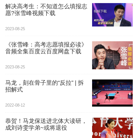
解决高考生：不知道怎么填报志
愿?张雪峰视频下载
2023-08-25
《张雪峰：高考志愿填报必读》
音频全集百度云百度网盘下载
2023-08-25
马龙，刻在骨子里的“反拉” | 拆
招解式
2022-08-12
恭贺！马龙保送进北体大读研，
成刘诗雯学弟~或将退役