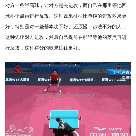
对方一些半高球，让对方是去进攻，而自己在那里等他回
球那个点再进行反攻。这种效果往往比单纯的进攻效果更
好，特别是对一些基本功不好、还原慢、步法不好的人，
这种先让对方进攻，然后自己提前在那里等他的落点再进
行反攻，这种得分的效果往往更好。