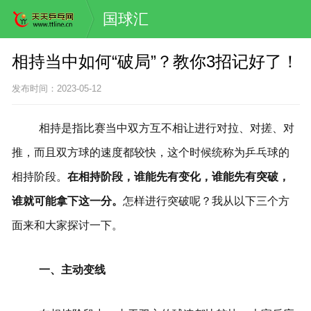
国球汇
相持当中如何“破局”？教你3招记好了！
发布时间：2023-05-12
相持是指比赛当中双方互不相让进行对拉、对搓、对
推，而且双方球的速度都较快，这个时候统称为乒乓球的
相持阶段。
在相持阶段，谁能先有变化，谁能先有突破，
谁就可能拿下这一分。
怎样进行突破呢？我从以下三个方
面来和大家探讨一下。
一、主动变线