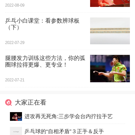
2022-08-09
乒乓小白课堂：看参数辨球板
（下）
2022-07-29
腿腰发力训练这些方法，你的弧
圈球拉得更爆、更专业！
2022-07-21
大家正在看
进攻再无死角:三步学会台内拧拉手艺
乒乓球的“自相矛盾”３正手＆反手