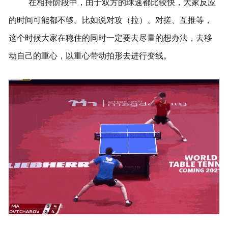
在相持阶段中，由于双方的球速都比较快，大家反应
的时间可能都不够。比如说对攻（拉）、对搓、互推等，
这个时候大家在稳住的同时一定要去尽量的想办法，去移
动自己的重心，以重心带动拍形去进行变线。