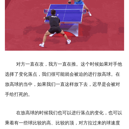
对方一直在攻，我方一直在推。这个时候如果对手他
选择了变化落点，我们很可能就会被迫的进行放高球。在
放高球的当中，如果我们一直这样放下去，迟早是会被对
手给打死的。
在放高球的时候我们也可以进行落点的变化，也可以
乘着有一些球比较的高、比较的顶，对方拉过来的球速度