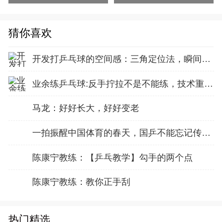
猜你喜欢
开发打乒乓球的空间感：三角定位法，瞬间找准最佳击球点
业余练乒乓球:反手拧拉不是不能练，技术重点就不在手上
马龙：好好长大，好好变老
一拍振醒中国体育的春天，国乒不能忘记传奇前辈这份初心！
陈康宁教练：【乒乓教学】勾手的两个点
陈康宁教练：教你正手刮
热门精选