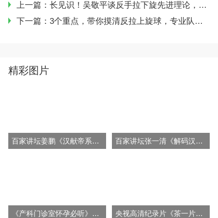
上一篇：
长见识！吴敬平谈反手拉下旋先进理论，以前教练教的都是错的？
下一篇：
3个重点，带你摸清反拉上旋球，专业队都这么练！
精彩图片
百家讲坛姜鹏《汉献帝系列》视频和音频全集百度网盘下载
百家讲坛张一清《解码汉字之王朝名称有讲究》视频和音频全集百度网盘下载
《产科门诊室怀孕必听》音频全集百度云百度网盘下载
央视高清纪录片《茶一片树叶的故事》视频全集百度网盘下载