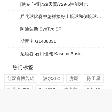
[使专心得]729天翼/729-5性能对比
乒乓球比赛中怎样接好上旋球和侧旋球技巧
阿迪达斯 SynTec SF
斯帝卡 G1408031
尼塔谷 石川佳纯 Kasumi Basic
热门标签
红双喜博芳碳
波尔ZLC
虎斑
陈卫星
斯蒂卡VPS
银河537
陈康宁
金标45
三维北欧7
传奇
vis
搓球
王皓