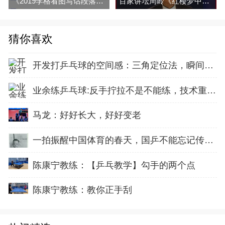
《2019李格看图写话段落训练》视频全集百度云百度网盘下载
百家讲坛周岭《红楼梦中的节日》《解密曹雪芹》视频和音频全集百度网盘下载
猜你喜欢
开发打乒乓球的空间感：三角定位法，瞬间找准最佳击球点
业余练乒乓球:反手拧拉不是不能练，技术重点就不在手上
马龙：好好长大，好好变老
一拍振醒中国体育的春天，国乒不能忘记传奇前辈这份初心！
陈康宁教练：【乒乓教学】勾手的两个点
陈康宁教练：教你正手刮