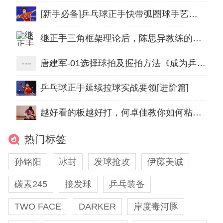
[新手必备]乒乓球正手快带弧圈球手艺动作要领
继正手三角框架理论后，陈思异教练的反手框架理论
唐建军-01选择球拍及握拍方法《成为乒乓球高手》
乒乓球正手延续拉球实战要领[进阶篇]
越好看的板越好打，何卓佳教你如何粘出一块“漂亮”的球拍
热门标签
孙铭阳
冰封
发球抢攻
伊藤美诚
碳素245
接发球
乒乓装备
TWO FACE
DARKER
岸度毒河豚