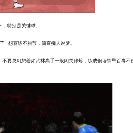
下，特别是关键球。
下”，想赛练不脱节，简直痴人说梦。
。不要总幻想着如武林高手一般闭关修炼，练成铜墙铁壁百毒不