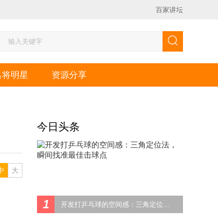
百家讲坛
名将明星
资源分享
今日头条
中
大
1
开发打乒乓球的空间感：三角定位法，瞬间找准最佳击球点