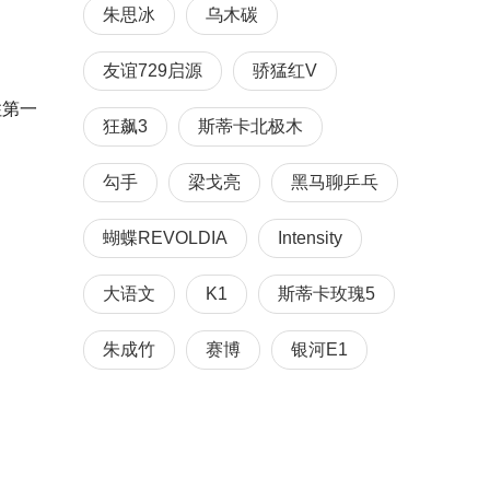
朱思冰
乌木碳
友谊729启源
骄猛红V
住第一
狂飙3
斯蒂卡北极木
勾手
梁戈亮
黑马聊乒乓
蝴蝶REVOLDIA
Intensity
大语文
K1
斯蒂卡玫瑰5
朱成竹
赛博
银河E1