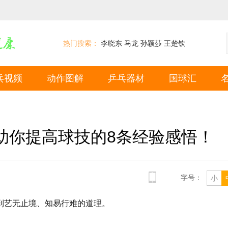
热门搜索：
李晓东
马龙
孙颖莎
王楚钦
乓视频
动作图解
乒乓器材
国球汇
助你提高球技的8条经验感悟！
字号：
小
到艺无止境、知易行难的道理。