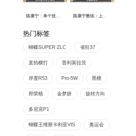
陈康宁：单个技术和综合能力
陈康宁教练：上单重心要倚到右屁股和右腿上，光上不行，为何要有重心呢？
热门标签
蝴蝶SUPER ZLC
省狂37
直拍横打
普利莫拉茨
岸度R53
Pro-5W
黑檀
郑荣植
金梦妍
旋转方向
多尼克P1
蝴蝶王维斯卡利亚VIS
奥运会