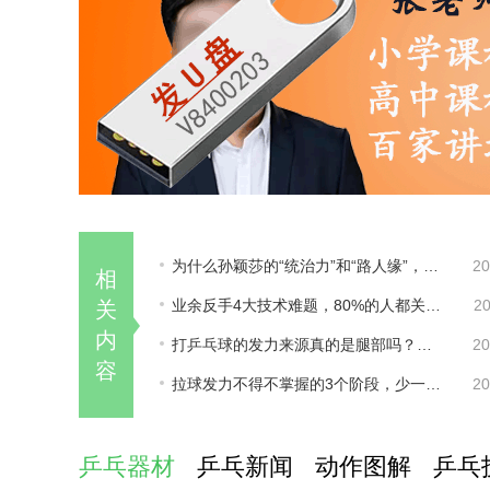
为什么孙颖莎的“统治力”和“路人缘”，这两年越来越差？
20
相
业余反手4大技术难题，80%的人都关心却练不好！
20
关
内
打乒乓球的发力来源真的是腿部吗？来听听专业人士怎么说！
20
容
拉球发力不得不掌握的3个阶段，少一个你的质量都上不去！
20
乒乓器材
乒乓新闻
动作图解
乒乓