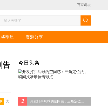
百家讲坛
名将明星
资源分享
今日头条
别告
1
中
大
开发打乒乓球的空间感：三角定位法，瞬间找准最佳击球点