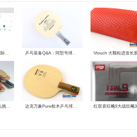
杜绝违规长胶！2022国际乒联最新公布长胶列表！收藏了！
乒乓装备Q&A：同型号球板不同重量怎么选？
基础课堂| 乒乓球板怎么挑？记住“望闻问切”这四招
达克万象Pure桧木乒乓球拍配胶西格玛挺拔胶皮试打体会