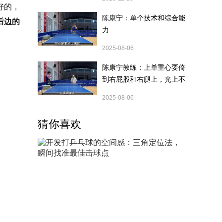
好的，
陈康宁：单个技术和综合能
后边的
力
2025-08-06
陈康宁教练：上单重心要倚
到右屁股和右腿上，光上不
行，为何要有重心呢？
2025-08-06
猜你喜欢