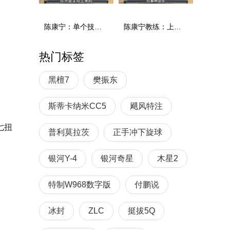
陈康宁：单个技术和综合能力
陈康宁教练：上单重心要倚到右屁股和右腿上，光上不行，为何要有重心呢？
热门标签
黑檀7
樊振东
斯蒂卡纳米CC5
飓风特注
七扭
普利莫拉茨
正手冲下旋球
银河Y-4
银河奇星
木星2
特制W968数字版
付鹏说
冰封
ZLC
挺拔5Q