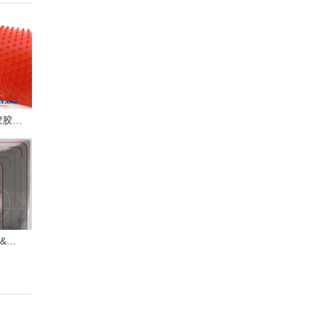
Vtouch 大颗粒进攻长胶胶皮试打感受
红双喜狂飚9大战狂飚3&狂飚8 | 乒乓装备