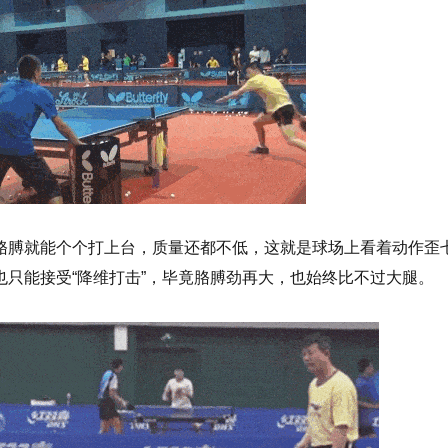
胳膊就能个个打上台，质量还都不低，这就是球场上看着动作歪
只能接受“降维打击”，毕竟胳膊劲再大，也始终比不过大腿。