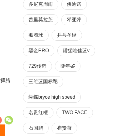
多尼克周雨
佛迪诺
普里莫拉茨
邓亚萍
弧圈球
乒乓圣经
黑金PRO
骄猛唯佳蓝v
729传奇
晓年鉴
能挥胳
三维蓝国标靶
蝴蝶bryce high speed
名贵红檀
TWO FACE
石国鹏
崔贤荷