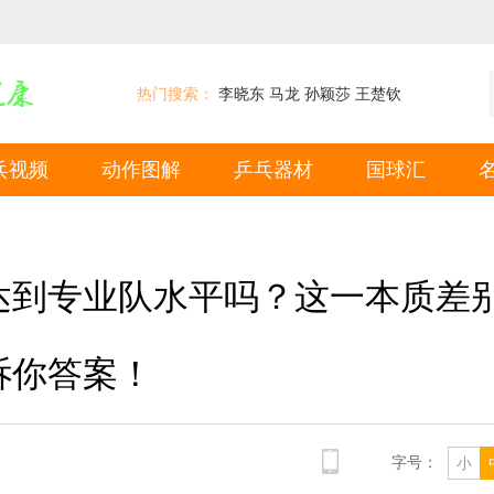
热门搜索：
李晓东
马龙
孙颖莎
王楚钦
乓视频
动作图解
乒乓器材
国球汇
达到专业队水平吗？这一本质差
诉你答案！
字号：
小