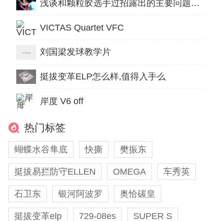
浅谈和颗粒胶选手过招露出的主要问题及缘故原由剖析
VICTAS Quartet VFC
刘国梁发球教学片
挺拔变革ELP怎么样,值得入手么
岸度 V6 off
热门标签
蝴蝶水谷隼底
快撕
樊振东
挺拔易拦防守ELLEN
​OMEGA
车秀英
石卫东
银河阿波罗
奥恰碳皇
挺拔变革elp
729-08es
SUPER S