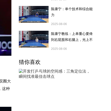
陈康宁：单个技术和综合能
力
2025-08-06
陈康宁教练：上单重心要倚
到右屁股和右腿上，光上不
行，为何要有重心呢？
2025-08-06
猜你喜欢
双圈大
，这种