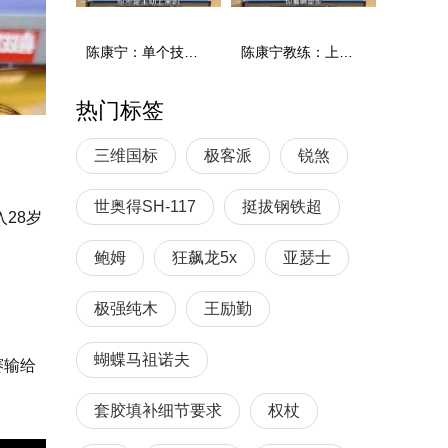
陈康宁：单个技术和综合能力
陈康宁教练：上单重心要倚到右屁股和右腿上，光上不行，为何要有重心呢？
热门标签
三维国标
极客派
锐煞
世奥得SH-117
挺拔钢铁超
28岁
鲍姆
狂飙龙5x
亚瑟士
极强纯木
王励勤
蝴蝶马祖诺夫
赛输给
套胶填补细节要求
权杖