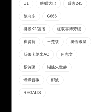
U1
蝴蝶大巴
碳素245
范向东
G666
挺拔K2/蓝省
红双喜博芳碳
崔贤荷
王楚钦
奥恰碳皇
斯蒂卡纳米AC
何志文
杨诗璐
蝴蝶朱世赫
蝴蝶普碳
郦波
REGALIS