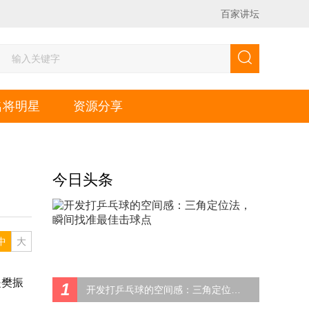
百家讲坛
名将明星
资源分享
今日头条
中
大
是樊振
1
开发打乒乓球的空间感：三角定位法，瞬间找准最佳击球点