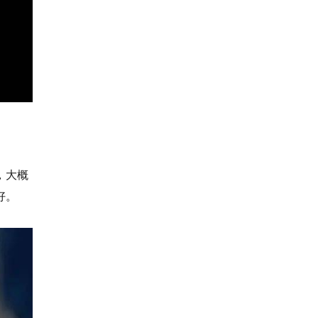
，大概
好。