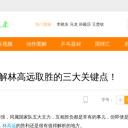
热门搜索：
李晓东
马龙
孙颖莎
王楚钦
乓视频
动作图解
乒乓器材
国球汇
解林高远取胜的三大关键点！
字号：
小
四强，同属国家队五大主力，互相胜负都是常有的事儿，但即便
，
林高远
的胜利还是很有值得解析的地方。