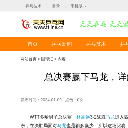
乒乓技术
目录
手机版
首页
乒乓新闻
乒乓技术
乒
网站首页
>
国球汇
> 内容
总决赛赢下马龙，详
发布时间：2024-01-09 点击：
0
次
WTT多哈男子总决赛，
林高远
3-2战胜
马龙
进入
东，在决胜局面对
马龙
也是输多赢少，所以这场比赛