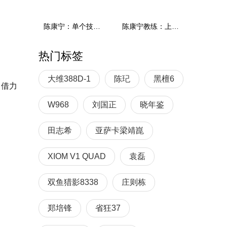
陈康宁：单个技术和综合能力
陈康宁教练：上单重心要倚到右屁股和右腿上，光上不行，为何要有重心呢？
热门标签
大维388D-1
陈玘
黑檀6
，借力
W968
刘国正
晓年鉴
田志希
亚萨卡梁靖崑
XIOM V1 QUAD
袁磊
双鱼猎影8338
庄则栋
郑培锋
省狂37