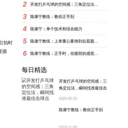
2
开发打乒乓球的空间感：三角定位法，瞬间找准最佳击球点
3
陈康宁教练：教你正手刮
4
陈康宁：单个技术和综合能力
5
陈康宁教练：上单重心要倚到右屁股和右腿上，光上不行，为何要有重心呢？
引拍时
复循
6
陈康宁教练：正手时，你腹部的感觉和屁股有什么不同？
每日精选
开发打乒乓球的空间感：三
角定位法，瞬间找准最佳击
球点
2026-05-25
陈康宁教练：教你正手刮
2025-11-28