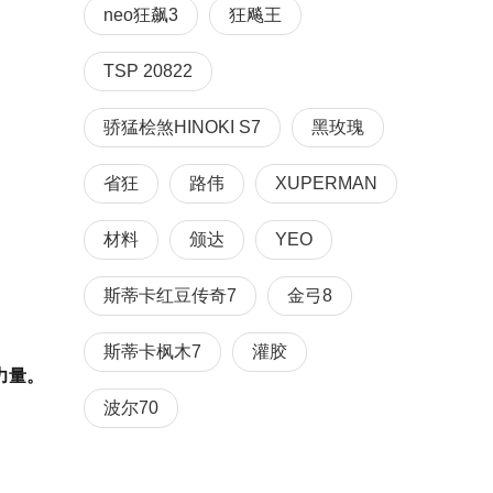
neo狂飙3
狂飚王
TSP 20822
骄猛桧煞HINOKI S7
黑玫瑰
省狂
路伟
XUPERMAN
材料
颁达
YEO
斯蒂卡红豆传奇7
金弓8
斯蒂卡枫木7
灌胶
力量。
波尔70