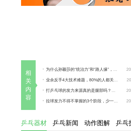
为什么孙颖莎的“统治力”和“路人缘”，这两年越来越差？
20
相
业余反手4大技术难题，80%的人都关心却练不好！
20
关
内
打乒乓球的发力来源真的是腿部吗？来听听专业人士怎么说！
20
容
拉球发力不得不掌握的3个阶段，少一个你的质量都上不去！
20
乒乓器材
乒乓新闻
动作图解
乒乓