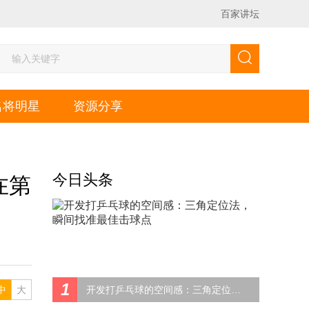
百家讲坛
名将明星
资源分享
今日头条
在第
1
中
大
开发打乒乓球的空间感：三角定位法，瞬间找准最佳击球点