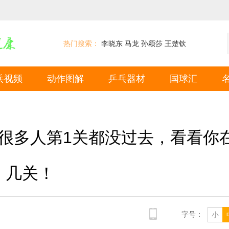
热门搜索：
李晓东
马龙
孙颖莎
王楚钦
乓视频
动作图解
乒乓器材
国球汇
很多人第1关都没过去，看看你
几关！
字号：
小