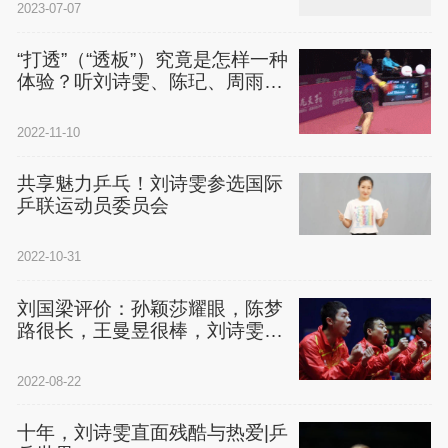
2023-07-07
“打透”（“透板”）究竟是怎样一种
体验？听刘诗雯、陈玘、周雨国
家队员说
2022-11-10
共享魅力乒乓！刘诗雯参选国际
乒联运动员委员会
2022-10-31
刘国梁评价：孙颖莎耀眼，陈梦
路很长，王曼昱很棒，刘诗雯传
承
2022-08-22
十年，刘诗雯直面残酷与热爱|乒