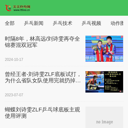
全部
乒乓新闻
乒乓技术
乒乓视频
动作图
时隔8年，林高远/刘诗雯再夺全
锦赛混双冠军
2024-10-17
曾经王者-刘诗雯ZLF底板试打，
为什么省队女队使用完就扔掉了
968和VIS？
2023-07-07
蝴蝶刘诗雯ZLF乒乓球底板主观
使用评测