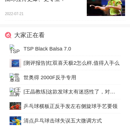
2022-07-21
大家正在看
TSP Black Balsa 7.0
[测评报告]红双喜天极2怎么样,值得入手么
世奥得 2000F反手专用
[王晶教练]这款发球太有迷惑性了，对手看蒙了基本上来不及反应
乒乓球横板正反手发左右侧旋球手艺要领
清点乒乓球击球失误五大微调方式