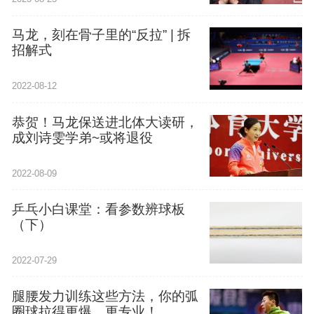
马龙，刻在骨子里的“反拉” | 拆
招解式
2022-08-12
恭贺！马龙保送进北体大读研，
成刘诗雯学弟~或将退役
2022-08-09
乒乓小白课堂：看参数辨球板
（下）
2022-07-29
腿腰发力训练这些方法，你的弧
圈球拉得更爆、更专业！