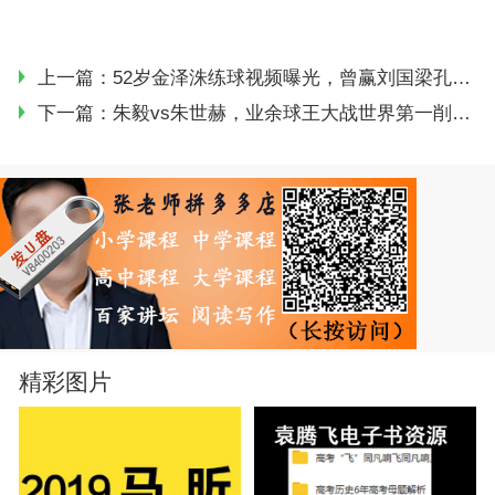
上一篇：
52岁金泽洙练球视频曝光，曾赢刘国梁孔令辉，今仍健步如飞
下一篇：
朱毅vs朱世赫，业余球王大战世界第一削球手，谁更厉害？
精彩图片