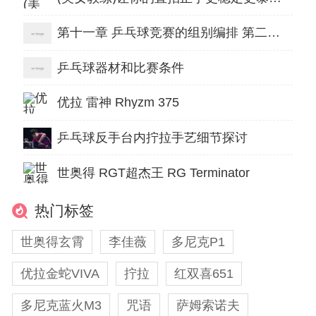
第十一章 乒乓球竞赛的组别编排 第二节 乒乓球竞赛的抽签与编排
乒乓球器材和比赛条件
优拉 雷神 Rhyzm 375
乒乓球反手台内拧拉手艺细节探讨
世奥得 RGT超杰王 RG Terminator
热门标签
世奥得玄霄
李佳薇
多尼克P1
优拉金蛇VIVA
拧拉
红双喜651
多尼克蓝火M3
咒语
萨姆索诺夫