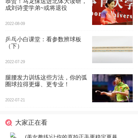
恭贺！马龙保送进北体大读研，
成刘诗雯学弟~或将退役
2022-08-09
乒乓小白课堂：看参数辨球板
（下）
2022-07-29
腿腰发力训练这些方法，你的弧
圈球拉得更爆、更专业！
2022-07-21
大家正在看
(美女教练)让你的直拍正手更稳定更暴力！