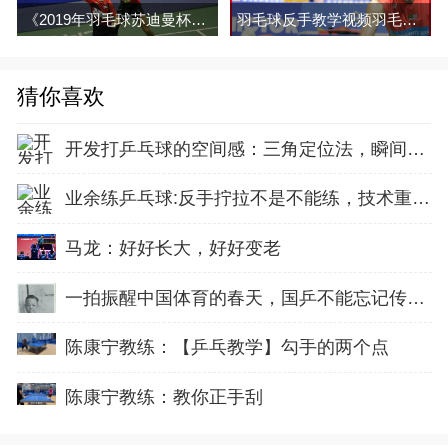
《2019年羽毛球苏迪曼杯羽毛球赛》高清视频合集百度网盘下载
羽毛球反手教学视频羽毛球视频教程全集百度网盘下载
猜你喜欢
开发打乒乓球的空间感：三角定位法，瞬间找准最佳击球点
业余练乒乓球:反手拧拉不是不能练，技术重点就不在手上
马龙：好好长大，好好变老
一拍振醒中国体育的春天，国乒不能忘记传奇前辈这份初心！
陈康宁教练：【乒乓教学】勾手的两个点
陈康宁教练：教你正手刮