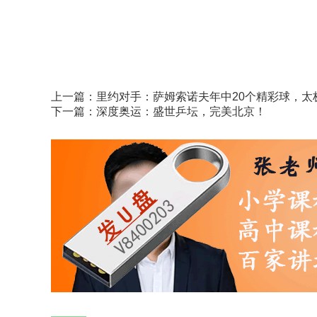
上一篇：
里约对手：萨姆索诺夫年中20个精彩球，太
下一篇：
深度奥运：盛世乒坛，完美北京！