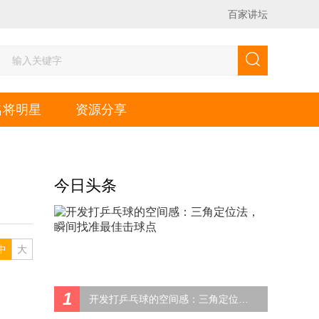
百家讲坛
名将明星
资源分享
今日头条
中
大
1
开发打乒乓球的空间感：三角定位法，瞬间找准最佳击球点