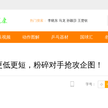
热门搜索：
李晓东
马龙
孙颖莎
王楚钦
乓视频
动作图解
乒乓器材
国球汇
更低更短，粉碎对手抢攻企图！
字号：
小