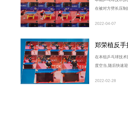
在被对方劈长压制
过一板更高质量的
2022-04-07
为营”的战术思想
作在男子比赛中,
郑荣植反手
在本组乒乓球技术
度空当,随后快速
表现了反手位的突
2022-02-28
及时把板形调整到
随着樊振东发球的