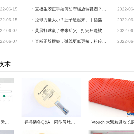
22-06-15
直板生胶正手如何防守强旋转弧圈？任国强教练为你支招！
2022-06
22-06-15
拉球力量太小？肚子硬起来、手指攥起来，四两就能拨千斤！
2022-06
22-06-07
黄晨打球赢了未来岳父，打完后是被女生和岳父拉回家吃饭
2022-06
22-06-07
直板正胶摆短，弧线更低更短，粉碎对手抢攻企图！
2022-06
技术
杜绝违规长胶！2022国际乒联最新公布长胶列表！收藏了！
乒乓装备Q&A：同型号球板不同重量怎么选？