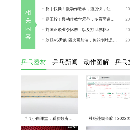
反手快撕！慢动作教学，速度快，让对手猝不及防！
20
相
霸王拧！慢动作教学示范，多看两遍很有收获！
20
关
内
刘国正谈业余比赛，以及打世界杯团体赛体会！
20
容
刘燚VS尹航 四火哥加油，你的削球是最棒的！
20
乒乓器材
乒乓新闻
动作图解
乒乓
乒乓小白课堂：看参数辨球板（下）