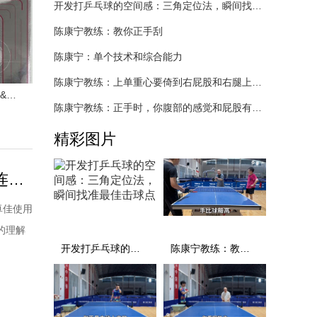
开发打乒乓球的空间感：三角定位法，瞬间找准最佳击球点
陈康宁教练：教你正手刮
陈康宁：单个技术和综合能力
陈康宁教练：上单重心要倚到右屁股和右腿上，光上不行，为何要有重心呢？
红双喜狂飚9大战狂飚3&狂飚8 | 乒乓装备
陈康宁教练：正手时，你腹部的感觉和屁股有什么不同？
精彩图片
陈梦乒乓球技术解析：接发球摆短控制+反手托拉抢上旋+连续发力打中间
卓佳使用
的理解
开发打乒乓球的空间感：三角定位法，瞬间找准最佳击球点
陈康宁教练：教你正手刮
较长的
因为她的