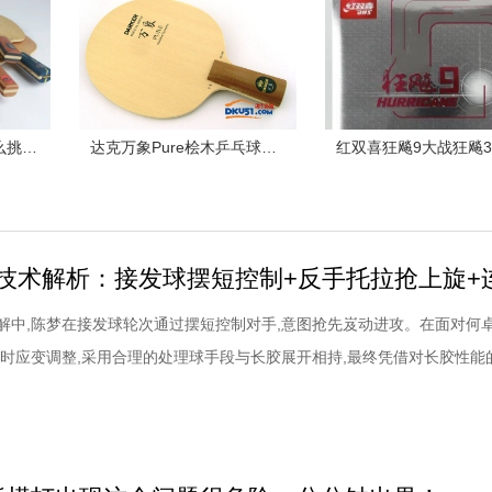
基础课堂| 乒乓球板怎么挑？记住“望闻问切”这四招
达克万象Pure桧木乒乓球拍配胶西格玛挺拔胶皮试打体会
解中,陈梦在接发球轮次通过摆短控制对手,意图抢先岌动进攻。在面对何
及时应变调整,采用合理的处理球手段与长胶展开相持,最终凭借对长胶性能
意识压制对手通过两板坚定的反手进攻完成得分。陈梦乒乓球技术解析：
板形,触球时迅速借力并制动如图,陈梦使用相对稳定的平站位处理接发球,
以并没有急于在接发球环节拼