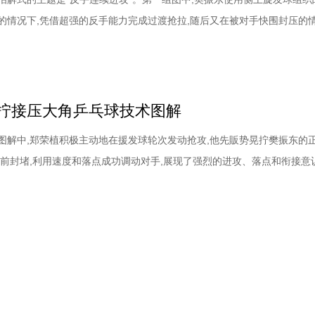
的情况下,凭借超强的反手能力完成过渡抢拉,随后又在被对手快围封压的
反手连续顶拉成功击穿对手的防线,展现了过人的技术实力以及衔接过程中
。樊振东乒乓球技术解析：发球时如何抑制对方拧拉:靠旋转和落点破坏对
击球质量是決定胜负的关键因
拧接压大角乒乓球技术图解
图解中,郑荣植积极主动地在援发球轮次发动抢攻,他先販势晃拧樊振东的
迎前封堵,利用速度和落点成功调动对手,展现了强烈的进攻、落点和衔接意
出实力。看着对方动向声东击西如如图,郑荣植看到樊振东要发正手右侧旋
反手拧拉的状态。图3-6中,郑荣植在处理接发球的时侯没有急于做出引手动
节奏,以及来球弧线的