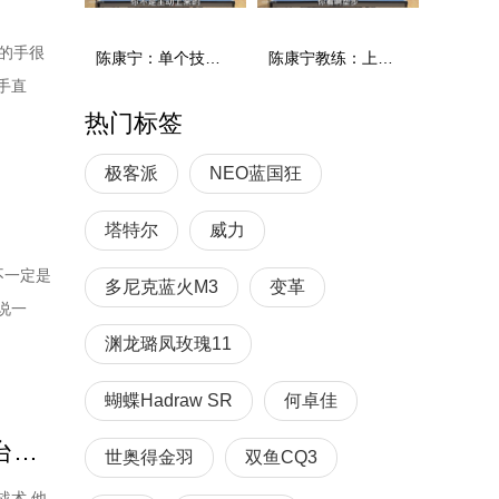
的手很
陈康宁：单个技术和综合能力
陈康宁教练：上单重心要倚到右屁股和右腿上，光上不行，为何要有重心呢？
手直
热门标签
就是凭自
件事你得
极客派
NEO蓝国狂
塔特尔
威力
不一定是
多尼克蓝火M3
变革
说一
的厚
渊龙璐凤玫瑰11
胶皮的选
蝴蝶Hadraw SR
何卓佳
樊振东乒乓球技术解析：发球扼制拧拉+反手抢先上手+近台暴力衔接
世奥得金羽
双鱼CQ3
战术,他