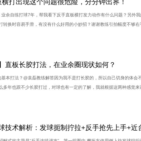
直板横打出现这个问题很危险，分分钟出界！
，业余自练打球7年，帮我看下反手直板横打发力动作有什么问题？另外我
打转换时容易手滑，有没有什么好用的小妙招？谢谢教练引拍幅度不够右
攻技术。他自己说打球7年，想问一下横打的发力动作有什么问题。如果
教过你，打成现在这个样子真就算说的过去了。当然，7年过长了。有一
，一个是出手之前球板与触球点的距离，
】直板长胶打法，在业余圈现状如何？
的基本打法？@袁磊教练解答因为我不是打长胶的，所以自己切身的体会
么多年也跟不少长胶打过，对球也有一定的了解，我就根据这两种感觉来
胶的种类很多，有带海绵的，也有不带海绵的。带海绵的，海绵也有不同
.0的、1.2的，这些种类不同，你要做的相应调节也不一样。现在只贴单面
主动进攻、制造弧线、主动发力都是
招解式的主题是“反手连续进攻”。第一组图中,樊振东使用侧上旋发球组织