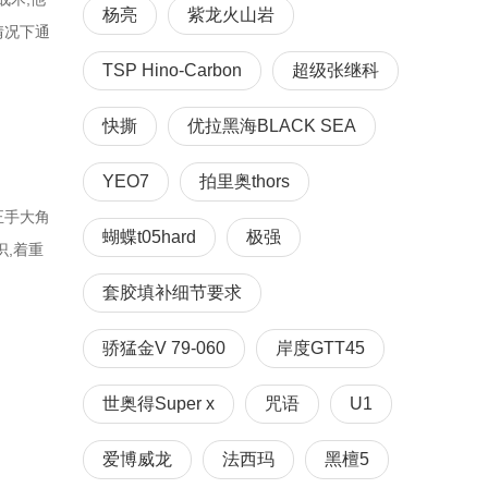
杨亮
紫龙火山岩
情况下通
“步步
TSP Hino-Carbon
超级张继科
方的动
快撕
优拉黑海BLACK SEA
YEO7
拍里奥thors
正手大角
蝴蝶t05hard
极强
识,着重
球,所以
套胶填补细节要求
作,他
骄猛金V 79-060
岸度GTT45
世奥得Super x
咒语
U1
爱博威龙
法西玛
黑檀5