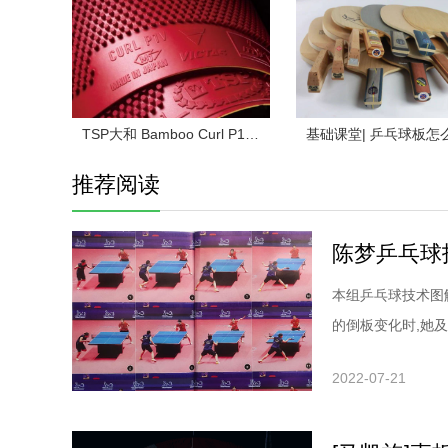
TSP大和 Bamboo Curl P1 乒乓球拍长胶试打评测
推荐阅读
本组乒乓球技术图
的倒板变化时,她
和积极主动的进攻
2022-07-21
求如何摆短:微立
后手能力很强,所