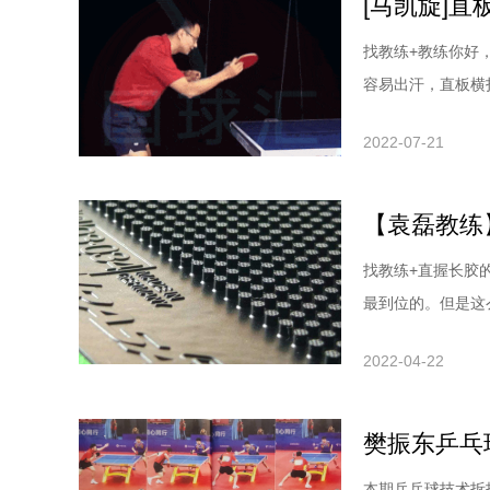
[马凯旋]
找教练+教练你好
容易出汗，直板横
板，球对练反手进
2022-07-21
己琢磨，没有教练
有概念，所谓发力
【袁磊教练
找教练+直握长胶
最到位的。但是这
说。现在市面上长
2022-04-22
度，有0.8的、1
手少了，因为长胶
本期乒乓球技术拆