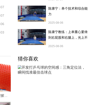
-07
陈康宁：单个技术和综合能
力
-07
2025-08-06
-06
陈康宁教练：上单重心要倚
-03
到右屁股和右腿上，光上不
行，为何要有重心呢？
2025-08-06
猜你喜欢
Vtouch 大颗粒进攻长胶胶皮试打感受