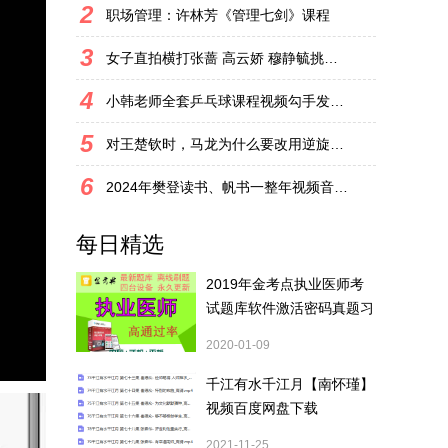
2
职场管理：许林芳《管理七剑》课程
3
女子直拍横打张蔷 高云娇 穆静毓挑拉打 拧全套乒乓教学视频
4
小韩老师全套乒乓球课程视频勾手发球拉球 拧拉 对付长胶
5
对王楚钦时，马龙为什么要改用逆旋转发球？
6
2024年樊登读书、帆书一整年视频音频和文字解说全集网盘或U盘
每日精选
2019年金考点执业医师考
试题库软件激活密码真题习
题押题
2020-01-09
千江有水千江月【南怀瑾】
视频百度网盘下载
2021-11-25