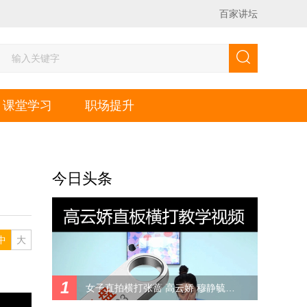
百家讲坛
课堂学习
职场提升
今日头条
中
大
1
女子直拍横打张蔷 高云娇 穆静毓挑拉打 拧全套乒乓教学视频