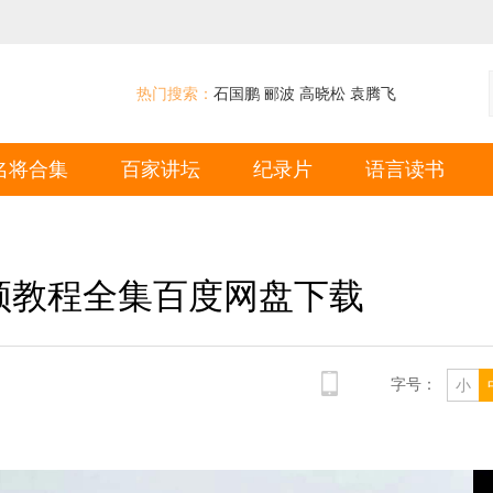
热门搜索：
石国鹏
郦波
高晓松
袁腾飞
名将合集
百家讲坛
纪录片
语言读书
频教程全集百度网盘下载
字号：
小