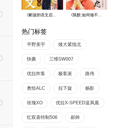
《郦波的语文启蒙课》-小学版一年级(下)课文解说音频全集百度网盘下载
《陈默:如何做不焦虑的家长》音频全集百度云百度网盘下载
热门标签
平野美宇
矮大紧指北
快撕
三维SW007
优拉炸客
极客派
路伟
奥恰ALC
拉下旋
杨影
玫瑰XO
优拉X-SPEED蓝凤凰
红双喜特制506
郝帅