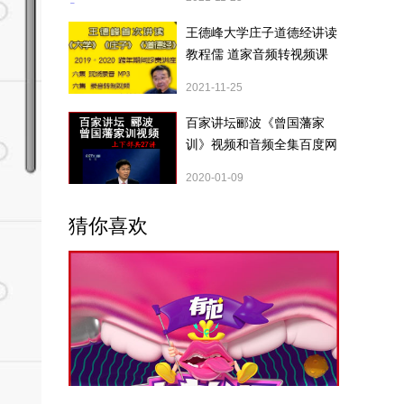
王德峰大学庄子道德经讲读
教程儒 道家音频转视频课
程字幕版百度云百度网盘下
2021-11-25
载
百家讲坛郦波《曾国藩家
训》视频和音频全集百度网
盘下载
2020-01-09
猜你喜欢