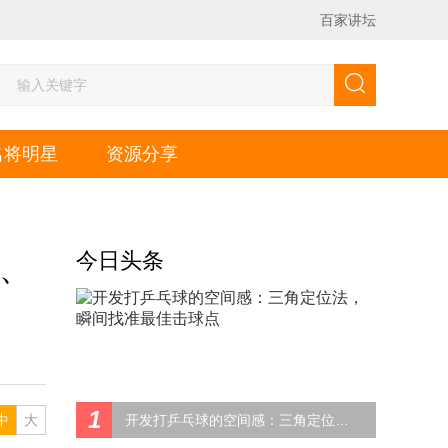
百家讲坛
名将明星
资源分享
今日头条
3、
1
中
大
开发打乒乓球的空间感：三角定位法，瞬间找准最佳击球点