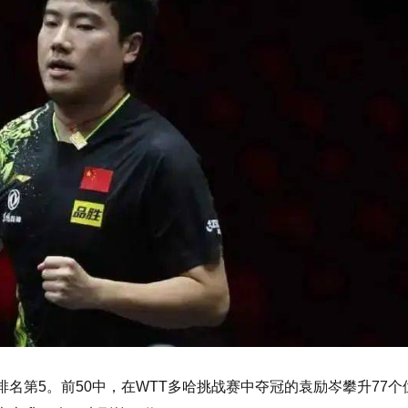
名第5。前50中，在WTT多哈挑战赛中夺冠的袁励岑攀升77个