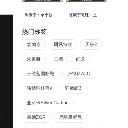
陈康宁：单个技术和综合能力
陈康宁教练：上单重心要倚到右屁股和右腿上，光上不行，为何要有重心呢？
热门标签
袁励岑
飓风特注
天极2
朱世赫
王楠
红龙
三维蓝国标靶
张继科ALC
骄猛唯佳蓝v
狂飙皓3
亚萨卡Silver Carbon
皇朝ZGR
尼塔库紫尼