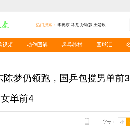
热门搜索：
李晓东
马龙
孙颖莎
王楚钦
乓视频
动作图解
乒乓器材
国球汇
东陈梦仍领跑，国乒包揽男单前
女单前4
字号：
小