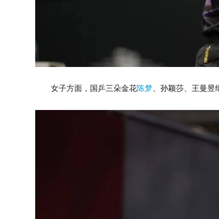
女子方面，国乒三朵金花
陈梦
、孙颖莎、王曼昱