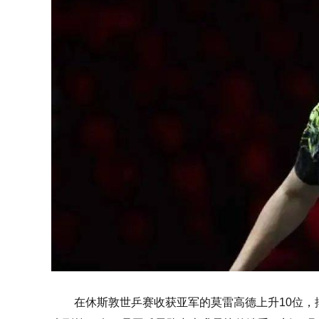
在休斯敦世乒赛收获亚军的莫雷高德上升10位，排