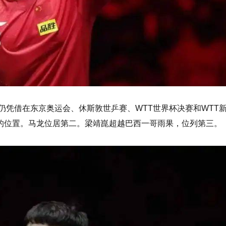
仍凭借在东京奥运会、休斯敦世乒赛、WTT世界杯决赛和WTT
的位置。马龙位居第二。梁靖崑超越巴西一哥雨果，位列第三。