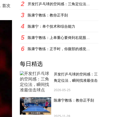
2
开发打乒乓球的空间感：三角定位法，瞬间找准最佳击球点
，首次
3
陈康宁教练：教你正手刮
4
陈康宁：单个技术和综合能力
5
陈康宁教练：上单重心要倚到右屁股和右腿上，光上不行，为何要有重心呢？
6
陈康宁教练：正手时，你腹部的感觉和屁股有什么不同？
每日精选
开发打乒乓球的空间感：三
角定位法，瞬间找准最佳击
球点
2026-05-25
陈康宁教练：教你正手刮
2025-11-28