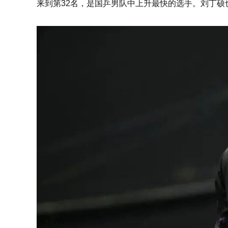
来到第32名，是国乒男队中上升最快的选手。刘丁硕也