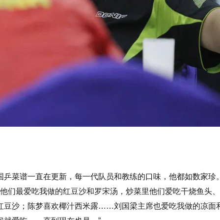
国乒菜谱一直在更新，每一代队员和教练的口味，他都如数家珍。
，他们最爱吃我做的红豆沙和罗宋汤，炒菜里他们爱吃干烧鱼头
红豆沙；陈梦喜欢椰汁西米露……刘国梁主席也爱吃我做的凉面