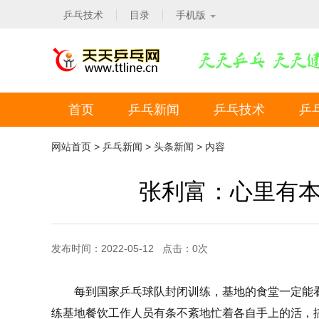
乒乓技术
目录
手机版
首页
乒乓新闻
乒乓技术
乒
网站首页
>
乒乓新闻
>
头条新闻
> 内容
张利富：心里有本国
发布时间：2022-05-12 点击：
0
次
每到国家乒乓球队封闭训练，基地的食堂一定能
练基地餐饮工作人员有条不紊地忙着各自手上的活，