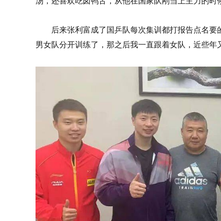
汤，还喜欢吃卤鸭舌，从他在国家队刚当上主力的时
后来张利富成了国乒队每次集训都打报告点名要的
男女队分开训练了，那之后我一直跟着女队，近些年