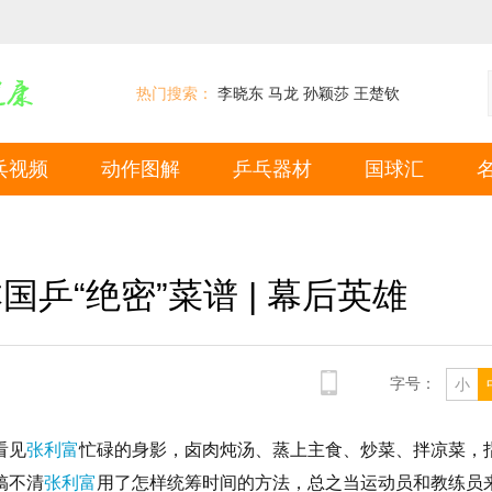
热门搜索：
李晓东
马龙
孙颖莎
王楚钦
乓视频
动作图解
乒乓器材
国球汇
乒“绝密”菜谱 | 幕后英雄
字号：
小
看见
张利富
忙碌的身影，卤肉炖汤、蒸上主食、炒菜、拌凉菜，
搞不清
张利富
用了怎样统筹时间的方法，总之当运动员和教练员