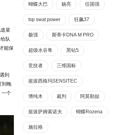
蝴蝶大巴
杨亮
任国强
tsp swat power
狂飙37
几道菜
极强
斯蒂卡DNA M PRO
子给队
才能保
超级水谷隼
黑钻5
竞技者
三维国标
遇到
挺拔西格玛SENSITEC
盯到晚
、一个
博纯木
裁判
阿莫勒挞
挺拔萨姆索诺夫
蝴蝶Rozena
施拉格