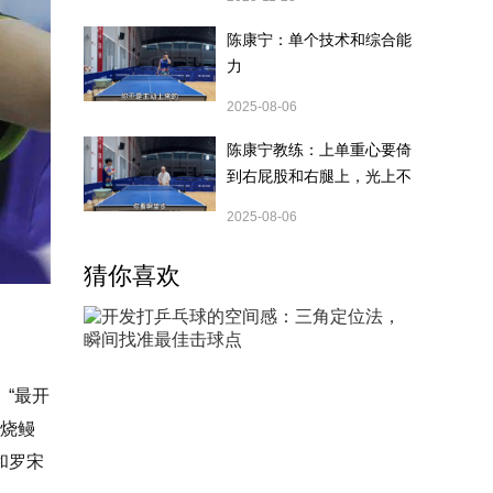
陈康宁：单个技术和综合能
力
2025-08-06
陈康宁教练：上单重心要倚
到右屁股和右腿上，光上不
行，为何要有重心呢？
2025-08-06
猜你喜欢
“最开
、烧鳗
和罗宋