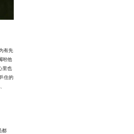
为有先
嘱咐他
心里也
乒住的
蒸、
员都