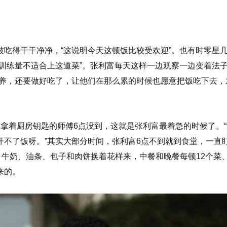
吃得干干净净，“这说明今天这顿饭比较受欢迎”。也有时零星
训练量不适合上这道菜”。张利富每天这样一边观察一边变着法
营养，还要做好吃了，让他们在那么累的时候也愿意把饭吃下去，
拿着厨房钥匙的师傅6点没到，这就是张利富最着急的时候了。“
开不了饭呀。”其实大部分时间，张利富6点不到就到食堂，一直
、牛奶、油条、包子和肉饼换着花样来，中餐和晚餐每顿12个菜
来的。