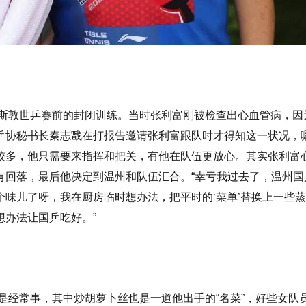
。
休斯敦世乒赛前的封闭训练。当时张利富刚被检查出心血管病，因
乒协秘书长秦志戬在打报告邀请张利富跟队时才得知这一状况，
较多，他只需要来指挥和把关，有他在队伍更放心。其实张利富
有回落，最后他决定到温州和队伍汇合。“幸亏我过去了，温州国
味儿了呀，我在厨房临时想办法，把平时的‘菜单’替换上一些
办法让国乒吃好。”
”是经常事，其中炒胡萝卜丝也是一道他出手的“名菜”，好些女队