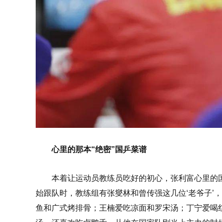
心里的那本“绝密”国乒菜谱
本着让运动员教练员吃好的初心，张利富心里的
始跟队时，教练组有张燮林和曾传强这几位‘老爷子’
鱼和广式烤排骨；王楠爱吃凉面和罗宋汤；丁宁爱喝