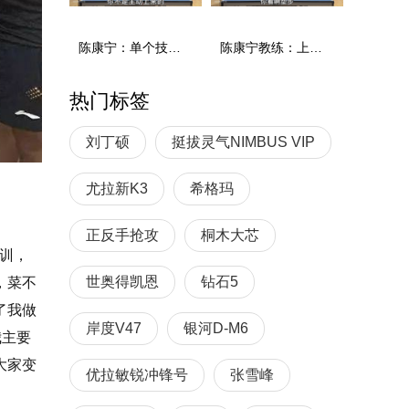
陈康宁：单个技术和综合能力
陈康宁教练：上单重心要倚到右屁股和右腿上，光上不行，为何要有重心呢？
热门标签
刘丁硕
挺拔灵气NIMBUS VIP
尤拉新K3
希格玛
正反手抢攻
桐木大芯
训，
世奥得凯恩
钻石5
，菜不
了我做
岸度V47
银河D-M6
我主要
大家变
优拉敏锐冲锋号
张雪峰