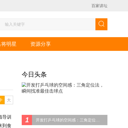
百家讲坛
名将明星
资源分享
今日头条
中
大
指导训
1
开发打乒乓球的空间感：三角定位法，瞬间找准最佳击球点
来到食