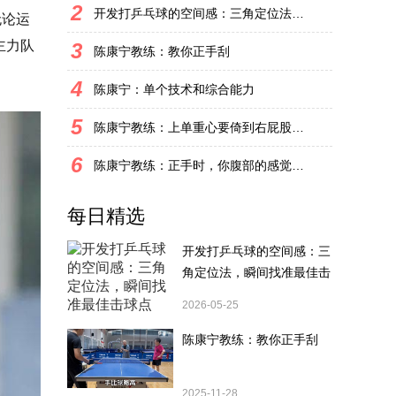
2
开发打乒乓球的空间感：三角定位法，瞬间找准最佳击球点
无论运
主力队
3
陈康宁教练：教你正手刮
4
陈康宁：单个技术和综合能力
5
陈康宁教练：上单重心要倚到右屁股和右腿上，光上不行，为何要有重心呢？
6
陈康宁教练：正手时，你腹部的感觉和屁股有什么不同？
每日精选
开发打乒乓球的空间感：三
角定位法，瞬间找准最佳击
球点
2026-05-25
陈康宁教练：教你正手刮
2025-11-28