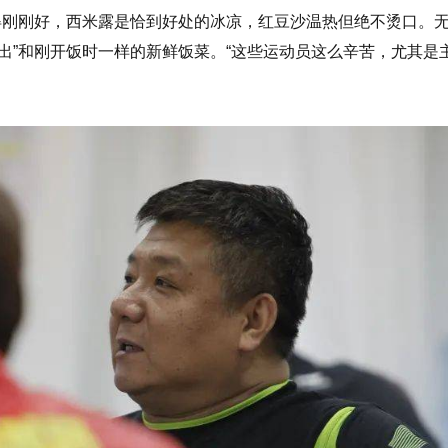
得刚刚好，西米露是恰到好处的冰凉，红豆沙温热但绝不烫口。
出”和刚开饭时一样的新鲜饭菜。“这些运动员这么辛苦，尤其是