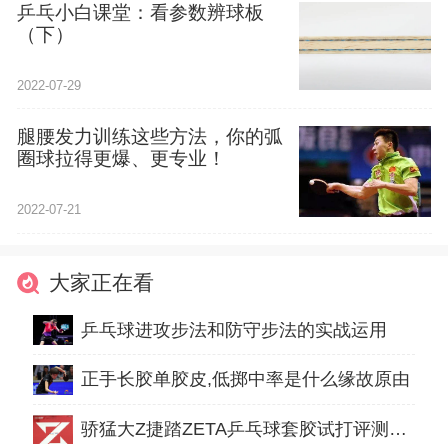
乒乓小白课堂：看参数辨球板
（下）
2022-07-29
腿腰发力训练这些方法，你的弧
圈球拉得更爆、更专业！
2022-07-21
大家正在看
乒乓球进攻步法和防守步法的实战运用
正手长胶单胶皮,低掷中率是什么缘故原由
骄猛大Z捷踏ZETA乒乓球套胶试打评测怎么样[实战测评]