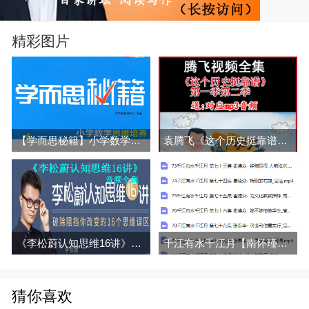
精彩图片
【学而思秘籍】小学数学1-6年级思维培养教程 1-12级240讲带讲义网盘分享
袁腾飞《这个历史挺靠谱》第一季+第二季视频和音频全集百度网盘下载
《李松蔚认知思维16讲》音频全集百度网盘百度云下载
千江有水千江月【南怀瑾】视频百度网盘下载
猜你喜欢