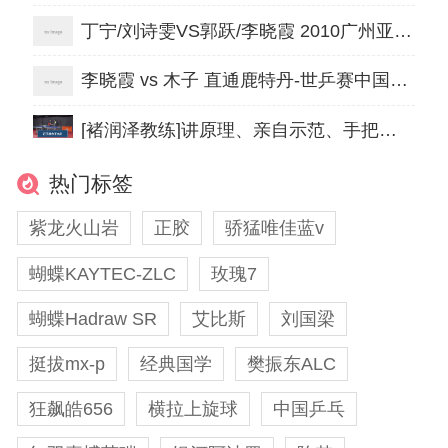
丁宁/刘诗雯VS郭跃/李晓霞 2010广州亚运会 乒乓球女双决赛
李晓霞 vs 木子 直通鹿特丹-世乒赛中国女队选拔赛 第二阶段 女单决赛
[褚润泽教练]讲原理、亲自示范、手把手纠正……还学不会正手发力？不可能！
热门标签
紫龙火山岩
正胶
骄猛唯佳蓝v
蝴蝶KAYTEC-ZLC
玫瑰7
蝴蝶Hadraw SR
艾比斯
刘国梁
挺拔mx-p
经典国学
樊振东ALC
狂飙皓656
横拉上旋球
中国乒乓