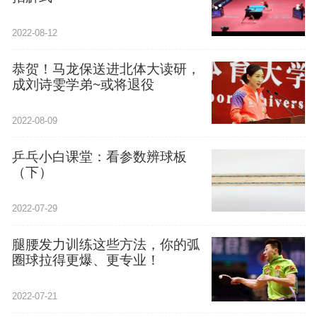
2022-08-12
恭贺！马龙保送进北体大读研，
成刘诗雯学弟~或将退役
2022-08-09
乒乓小白课堂：看参数辨球板
（下）
2022-07-29
腿腰发力训练这些方法，你的弧
圈球拉得更爆、更专业！
2022-07-21