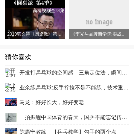
2019窦文涛《圆桌派》第四季24集1080P高清视频百度网盘分享
《李光斗品牌商学院:实战MBA财富密课》音频全集百度云百度网盘下载
猜你喜欢
开发打乒乓球的空间感：三角定位法，瞬间找准最佳击球点
业余练乒乓球:反手拧拉不是不能练，技术重点就不在手上
马龙：好好长大，好好变老
一拍振醒中国体育的春天，国乒不能忘记传奇前辈这份初心！
陈康宁教练：【乒乓教学】勾手的两个点