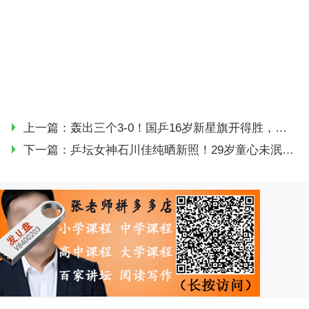
上一篇：
轰出三个3-0！国乒16岁新星旗开得胜，五人兼项冲击捷克赛双冠王
下一篇：
乒坛女神石川佳纯晒新照！29岁童心未泯，择偶标准公布后仍单身