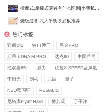
撞摩式,摩撞式两者有什么区别[小我私人履历谈]
烧板必备:六大平衡系底板推荐
热门标签
狂飙龙5
WTT澳门
黑金PRO
斯蒂卡DNA M PRO
达克90
中国乒乓
红双喜651
威力
优拉X-SPEED蓝凤凰
李田光
刘彬
咒语
量子
NEO蓝国狂
REGALIS
尼塔库Flyatt Hard
博芳碳
于子洋