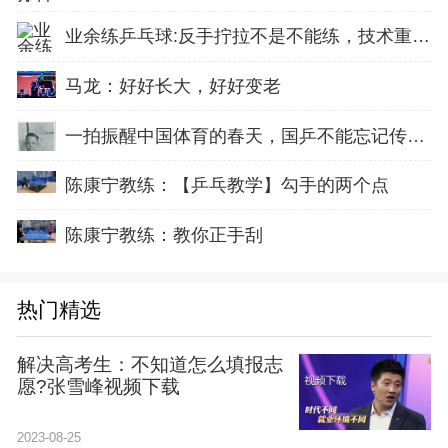
业余练乒乓球:反手拧拉不是不能练，技术重点就不在手上
马龙：好好长大，好好变老
一拍振醒中国体育的春天，国乒不能忘记传奇前辈这份初心！
陈康宁教练：【乒乓教学】勾手的两个点
陈康宁教练：教你正手刮
热门精选
解决高考生：不知道怎么填报志
愿?张雪峰视频下载
2023-08-25