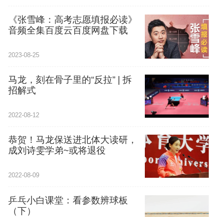
《张雪峰：高考志愿填报必读》
音频全集百度云百度网盘下载
2023-08-25
马龙，刻在骨子里的“反拉” | 拆
招解式
2022-08-12
恭贺！马龙保送进北体大读研，
成刘诗雯学弟~或将退役
2022-08-09
乒乓小白课堂：看参数辨球板
（下）