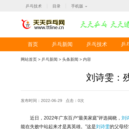
乒乓技术
目录
手机版
首页
乒乓新闻
乒乓技术
乒
网站首页
>
乒乓新闻
>
头条新闻
> 内容
刘诗雯：
发布时间：2022-06-29 点击：
0
次
近日，2022年广东百户“最美家庭”评选揭晓，
刘
能在失败中站起来才是真英雄。”这是
刘诗雯
的父母经