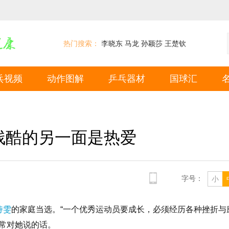
热门搜索：
李晓东
马龙
孙颖莎
王楚钦
乓视频
动作图解
乒乓器材
国球汇
残酷的另一面是热爱
字号：
小
诗雯
的家庭当选。“一个优秀运动员要成长，必须经历各种挫折与
常对她说的话。