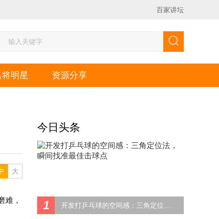
百家讲坛
名将明星
资源分享
今日头条
中
大
磨难，
1
开发打乒乓球的空间感：三角定位法，瞬间找准最佳击球点