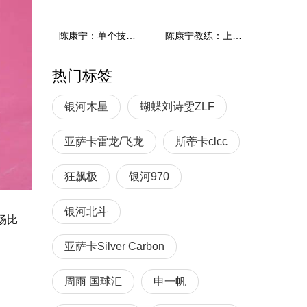
陈康宁：单个技术和综合能力
陈康宁教练：上单重心要倚到右屁股和右腿上，光上不行，为何要有重心呢？
热门标签
银河木星
蝴蝶刘诗雯ZLF
亚萨卡雷龙/飞龙
斯蒂卡clcc
狂飙极
银河970
银河北斗
场比
亚萨卡Silver Carbon
周雨 国球汇
申一帆