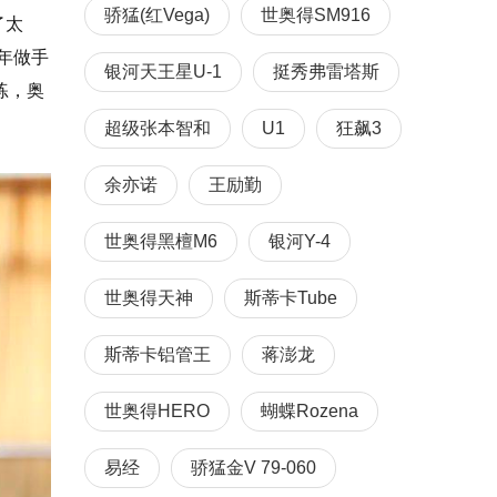
骄猛(红Vega)
世奥得SM916
了太
年做手
银河天王星U-1
挺秀弗雷塔斯
练，奥
超级张本智和
U1
狂飙3
余亦诺
王励勤
世奥得黑檀M6
银河Y-4
世奥得天神
斯蒂卡Tube
斯蒂卡铝管王
蒋澎龙
世奥得HERO
蝴蝶Rozena
易经
骄猛金V 79-060