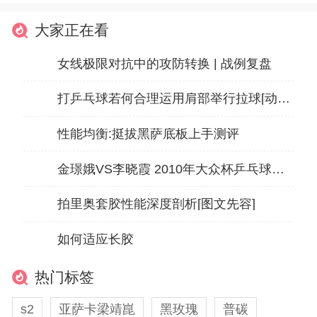
大家正在看
女线极限对抗中的攻防转换 | 战例复盘
打乒乓球若何合理运用肩部举行拉球[动作解说]
性能均衡:挺拔黑萨底板上手测评
金璟娥VS李晓霞 2010年大众杯乒乓球邀请赛 女单决赛
拍里奥套胶性能深度剖析[图文先容]
如何适应长胶
热门标签
s2
亚萨卡梁靖崑
黑玫瑰
普碳