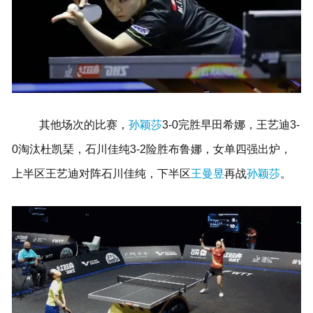
其他场次的比赛，
孙颖莎
3-0完胜早田希娜，王艺迪3-
0淘汰杜凯琹，石川佳纯3-2险胜布鲁娜，女单四强出炉，
上半区王艺迪对阵石川佳纯，下半区
王曼昱
再战
孙颖莎
。