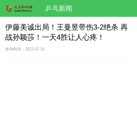
乒乓新闻
伊藤美诚出局！王曼昱带伤3-2绝杀 再
战孙颖莎！一天4胜让人心疼！
发布时间：2022-07-16