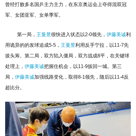
曾经打败多名国乒主力主力，在东京奥运会上夺得混双冠
军、女团亚军、女单季军。
第一局，
王曼昱
很快进入状态以2-0领先，
伊藤美诚
利
用诡异的的发球追成5-5，
王曼昱
利用反手宁拉，以11-7先
拔头筹。
第二局，双方陷入僵局，双方战成8平，在关键球
处理上，
伊藤美诚
把握住机会，以11-9扳回一城。
第三
局，
伊藤美诚
加强线路变化，取得8-1领先，随后以11-4反
超比分。