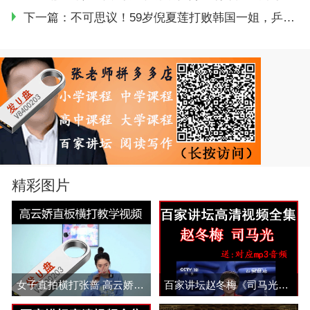
下一篇：
不可思议！59岁倪夏莲打败韩国一姐，乒坛“长胶奶奶”再创奇迹
精彩图片
女子直拍横打张蔷 高云娇 穆静毓挑拉打 拧全套乒乓教学视频
百家讲坛赵冬梅《司马光》一、二、三部视频和音频全集 百度网盘下载