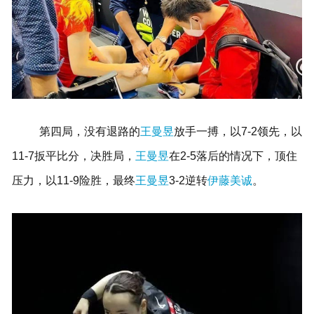
第四局，没有退路的
王曼昱
放手一搏，以7-2领先，以
11-7扳平比分，决胜局，
王曼昱
在2-5落后的情况下，顶住
压力，以11-9险胜，最终
王曼昱
3-2逆转
伊藤美诚
。