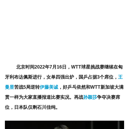
北京时间2022年7月16日，WTT球星挑战赛继续在匈
牙利布达佩斯进行，女单四强出炉，国乒占据3个席位，
王
曼昱
苦战5局逆转
伊藤美诚
，好乒乓依然和WTT新加坡大满
贯一样为大家直播报道比赛实况。再战
孙颖莎
争夺决赛席
位，日本队仅剩石川佳纯。