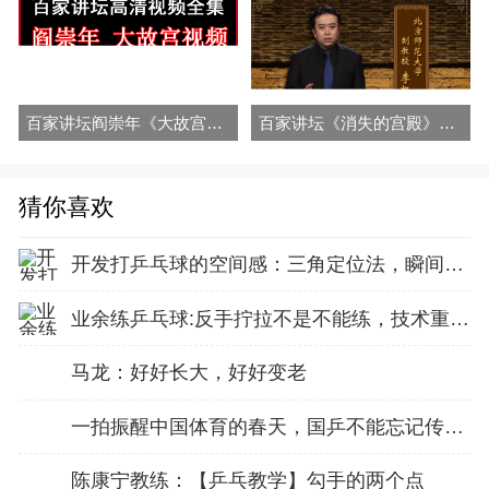
百家讲坛阎崇年《大故宫》视频和音频全集百度网盘下载
百家讲坛《消失的宫殿》视频和音频全集百度网盘下载
猜你喜欢
开发打乒乓球的空间感：三角定位法，瞬间找准最佳击球点
业余练乒乓球:反手拧拉不是不能练，技术重点就不在手上
马龙：好好长大，好好变老
一拍振醒中国体育的春天，国乒不能忘记传奇前辈这份初心！
陈康宁教练：【乒乓教学】勾手的两个点