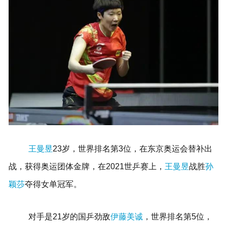
王曼昱
23岁，世界排名第3位，在东京奥运会替补出
战，获得奥运团体金牌，在2021世乒赛上，
王曼昱
战胜
孙
颖莎
夺得女单冠军。
对手是21岁的国乒劲敌
伊藤美诚
，世界排名第5位，