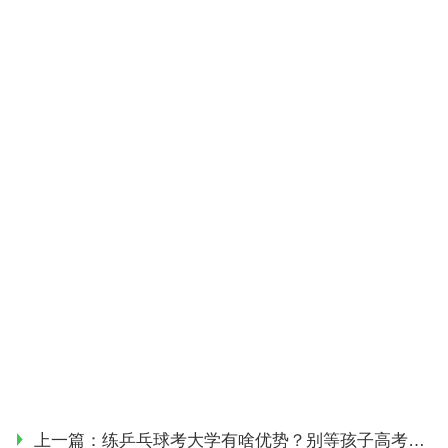
上一篇：
练乒乓球考大学有啥优势？别等孩子高考差分才后悔没练体育