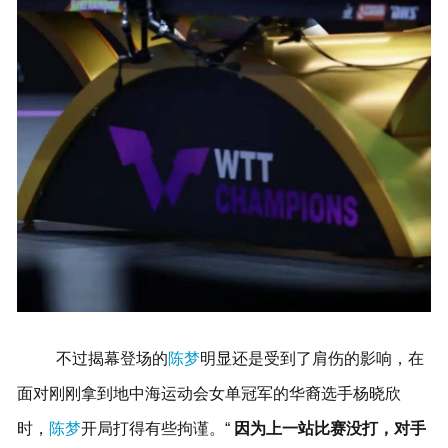
不过揭幕登场的
陈梦
明显还是受到了肩伤的影响，在
面对刚刚拿到地中海运动会女单冠军的华裔选手杨晓欣
时，
陈梦
开局打得有些拘谨。“
因为上一站比赛没打，对手