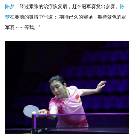
陈梦
，经过紧张的治疗恢复后，赶在冠军赛复出参赛。
陈
梦
在赛前的微博中写道：“期待已久的赛场，期待紫色的冠
军赛～～等我。”