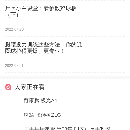
乒乓小白课堂：看参数辨球板
（下）
2022-07-29
腿腰发力训练这些方法，你的弧
圈球拉得更爆、更专业！
2022-07-21
大家正在看
育康腾 极光A1
蝴蝶 张继科ZLC
国手乒乓课堂 第03集 闫安正反手攻球转换