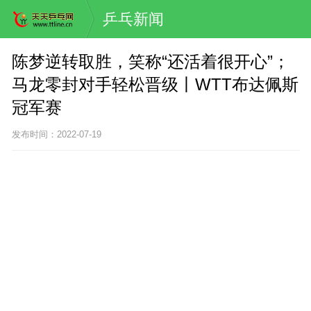
乒乓新闻
陈梦逆转取胜，笑称“还活着很开心”；
马龙零封对手轻松晋级丨WTT布达佩斯
冠军赛
发布时间：2022-07-19