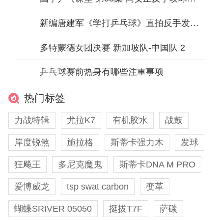
新编唐建军《学打乒乓球》直拍反手发转不转
多特蒙德女团决赛 新加坡队-中国队 2
乒乓球赛前热身有哪些注重事项
热门标签
力战特辑
尤拉K7
有机胶水
战鼓
岸度锐煞
施拉格
斯蒂卡强力木
发球
狂飚王
多尼克魔鬼
斯蒂卡DNA M PRO
爱博威龙
tsp swat carbon
变革
蝴蝶SRIVER 05050
挺拔T7F
萨碳