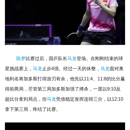
陈梦
比赛过后，国乒队长
马龙
登场。在刚刚结束的球
星挑战赛上，
马龙
止步4强。经过一天的休整，
马龙
面对奥
地利名将加多斯打得游刃有余，他先以11:4、11:8的比分赢
得前两局，尽管第三局加多斯加强了搏杀，一度以9:10反
超比分拿到局点，但
马龙
凭借稳定发挥连得三分，以12:10
拿下第三局，终结了比赛。