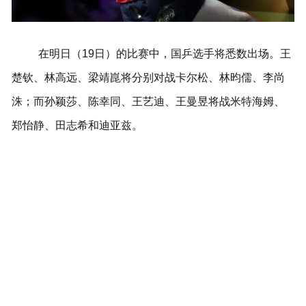
在明日（19日）的比赛中，国乒选手将悉数出场。王
楚钦、林高远、梁靖崑将分别对战卡尔松、林昀儒、李尚
洙；而孙颖莎、陈幸同、王艺迪、王曼昱将战米特海姆、
郑怡静、田志希和迪亚兹。