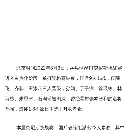
北京时间2022年8月3日，乒乓球WTT突尼斯挑战赛
进入白热化阶段，单打资格赛结束，国乒9人出战，仅薛
飞、齐菲、王添艺三人晋级，孙闻、于子洋、徐瑛彬、林
诗栋、朱思冰、石洵瑶被淘汰，曾经零封张本智和的名将
孙闻，最终1-3不敌日本选手丹羽孝希。
本届突尼斯挑战赛，国乒教练组派出22人参赛，其中