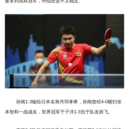
曼拿到混双冠军，外战还是不太稳定。
孙闻1-3输给日本名将丹羽孝希，孙闻曾经4-0横扫张
本智和一战成名，世界冠军于子洋1-3负于队友薛飞。