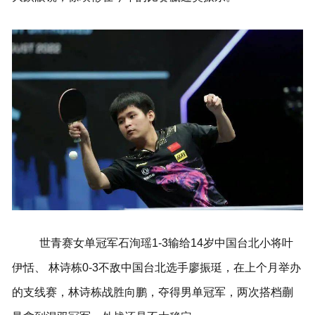
世青赛女单冠军
石洵瑶1-3输给14岁中国台北小将叶
伊恬、
林诗栋0-3不敌中国台北选手廖振珽，在上个月举办
的支线赛，林诗栋战胜向鹏，夺得男单冠军，两次搭档蒯