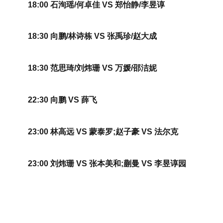
18:00 石洵瑶/何卓佳 VS 郑怡静/李昱谆
18:30 向鹏/林诗栋 VS 张禹珍/赵大成
18:30 范思琦/刘炜珊 VS 万媛/邵洁妮
22:30 向鹏 VS 薛飞
23:00 林高远 VS 蒙泰罗;赵子豪 VS 法尔克
23:00 刘炜珊 VS 张本美和;蒯曼 VS 李昱谆园