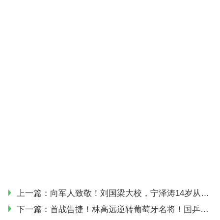
上一篇：
向军人致敬！刘国梁大校，宁泽涛14岁从军，她竟然是将军！
下一篇：
首战告捷！林高远逆转葡萄牙名将！国乒直板名将淘汰世界冠军