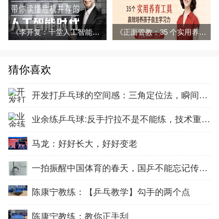
《李开复：十堂人工智能课》音频和文字解说全集百度云百度网盘下载
《正面管教：35 个实用养育工具，高效培养孩子自主学习》音频与解说 全集百度网盘百度云下载
猜你喜欢
开发打乒乓球的空间感：三角定位法，瞬间找准最佳击球点
业余练乒乓球:反手拧拉不是不能练，技术重点就不在手上
马龙：好好长大，好好变老
一拍振醒中国体育的春天，国乒不能忘记传奇前辈这份初心！
陈康宁教练：【乒乓教学】勾手的两个点
陈康宁教练：教你正手刮