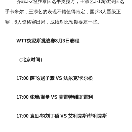
齐菲3-2险胜泰国选手奥拉万，王添艺3-1淘汰法国选
手卡米尔，王添艺的表现不错值得肯定，国乒3人晋级正
赛，6人资格赛出局，成绩对比预期要差一些。
WTT突尼斯挑战赛8月3日赛程
（北京时间）
17:00 薛飞/赵子豪 VS 法尔克/卡尔松
17:00 张瑞/蒯曼 VS 莫雷特/维瓦雷利
17:00 袁励岑/刘丁硕 VS 艾利克斯/菲利克斯