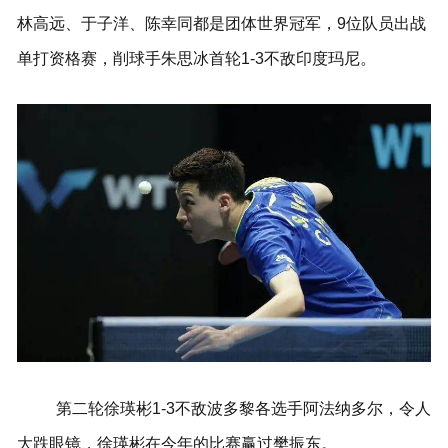
林高远、于子洋、陈幸同都是团体世界冠军，9位队员出战
单打资格赛，削球手朱思冰首轮1-3不敌印度玛尼。
第二轮徐瑛彬1-3不敌波多黎各选手阿法纳多尔，令人
大跌眼镜，徐瑛彬在今年的比赛赢过樊振东。