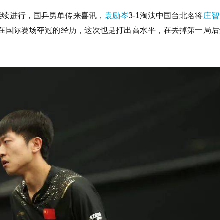
赛继续进行，国乒男单传来喜讯，
袁励岑
3-1淘汰中国台北名将
庄智
在国际赛场夺冠的经历，这次也是打出高水平，在丢掉第一局后