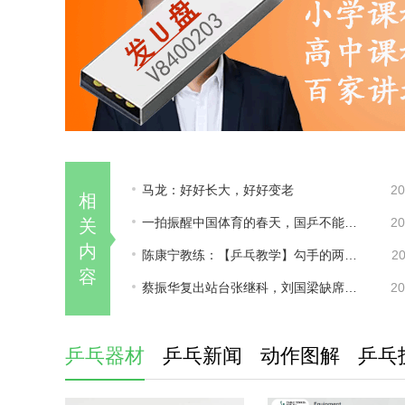
马龙：好好长大，好好变老
20
相
一拍振醒中国体育的春天，国乒不能忘记传奇前辈这份初心！
20
关
内
陈康宁教练：【乒乓教学】勾手的两个点
20
容
蔡振华复出站台张继科，刘国梁缺席引猜测，三人关系或耐人寻味？
20
乒乓器材
乒乓新闻
动作图解
乒乓