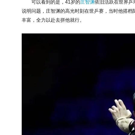
可以看到的是，41岁的
庄智渊
依旧活跃在世界乒
说明问题，庄智渊的高光时刻在世乒赛，当时他搭档
丰富，全力以赴去拼他就行。