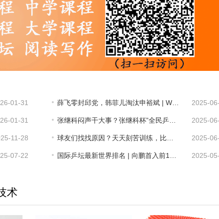
26-01-31
薛飞零封邱党，韩菲儿淘汰申裕斌 | WTT球星挑战赛卢布尔雅那站
2025-06
26-01-31
张继科闷声干大事？张继科杯”全民乒乓球争霸赛
2025-06
25-11-28
球友们找找原因？天天刻苦训练，比赛却还是总输球？
2025-06
25-07-22
国际乒坛最新世界排名 | 向鹏首入前10，多名外协选手创新高
2025-05
技术