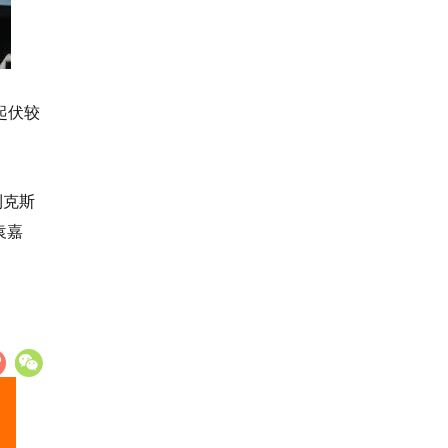
起伏较
利克斯
袁嘉