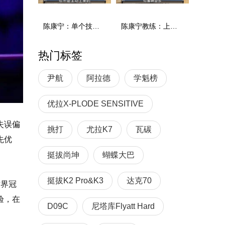
陈康宁：单个技术和综合能力
陈康宁教练：上单重心要倚到右屁股和右腿上，光上不行，为何要有重心呢？
热门标签
尹航
阿拉德
学魁榜
优拉X-PLODE SENSITIVE
失误偏
挑打
尤拉K7
瓦碳
先优
挺拔尚坤
蝴蝶大巴
挺拔K2 Pro&K3
达克70
世界冠
验，在
D09C
尼塔库Flyatt Hard