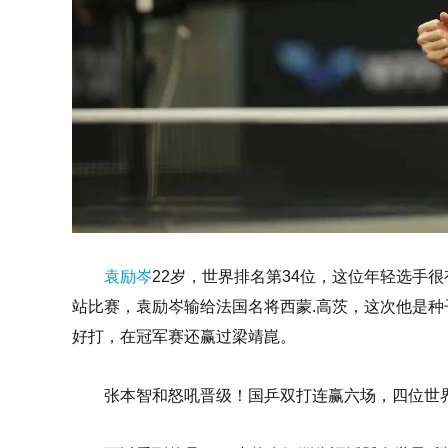
袁励岑
22岁，世界排名第34位，这位年轻选手
站比赛，袁励岑输给法国名将西蒙.高茨，这次他是
好打，在冠军赛还赢过梁靖崑。
张本智和怒吼晋级！国乒双打连赢六场，四位世界