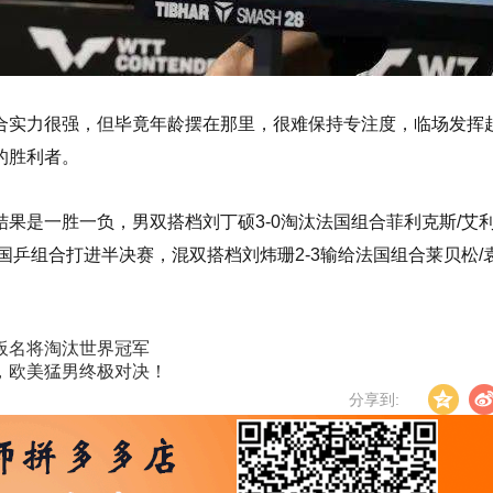
合实力很强，但毕竟年龄摆在那里，很难保持专注度，临场发挥
的胜利者。
果是一胜一负，男双搭档刘丁硕3-0淘汰法国组合菲利克斯/艾
国乒组合打进半决赛，混双搭档刘炜珊2-3输给法国组合莱贝松/
板名将淘汰世界冠军
，欧美猛男终极对决！
分享到: