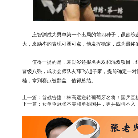
庄智渊成为男单第一个出局的前四种子，虽然综
大，袁励岑的表现可圈可点，他发挥稳定，成为最终
值得一提的是，袁励岑还报名男双和混双项目，结
晋级八强，成功会师队友薛飞/赵子豪，提前确定一对
楠，拿到赛点被翻盘，值得总结。
上一篇：
首战告捷！林高远逆转葡萄牙名将！国乒直
下一篇：
女单争冠张本美和单挑国乒，男乒四强不入