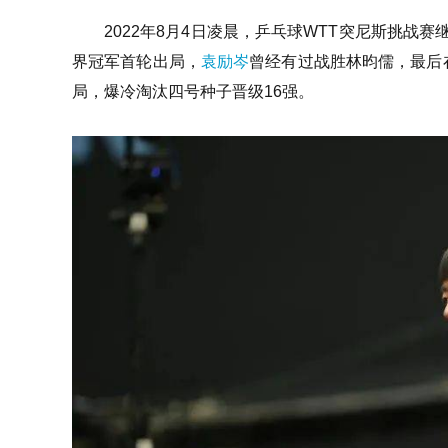
2022年8月4日凌晨，乒乓球WTT突尼斯挑战
界冠军首轮出局，
袁励岑
曾经有过战胜林昀儒，最后
局，爆冷淘汰四号种子晋级16强。