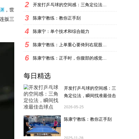
2
开发打乒乓球的空间感：三角定位法，瞬间找准最佳击球点
渊
，世
3
陈康宁教练：教你正手刮
连扳三
4
陈康宁：单个技术和综合能力
5
陈康宁教练：上单重心要倚到右屁股和右腿上，光上不行，为何要有重心呢？
6
陈康宁教练：正手时，你腹部的感觉和屁股有什么不同？
每日精选
开发打乒乓球的空间感：三
角定位法，瞬间找准最佳击
球点
2026-05-25
陈康宁教练：教你正手刮
2025-11-28