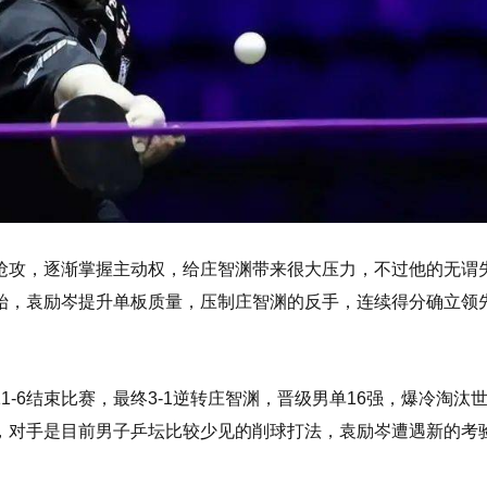
抢攻，逐渐掌握主动权，给庄智渊带来很大压力，不过他的无谓
开始，袁励岑提升单板质量，压制庄智渊的反手，连续得分确立领
-6结束比赛，最终3-1逆转庄智渊，晋级男单16强，爆冷淘汰
，对手是目前男子乒坛比较少见的削球打法，袁励岑遭遇新的考