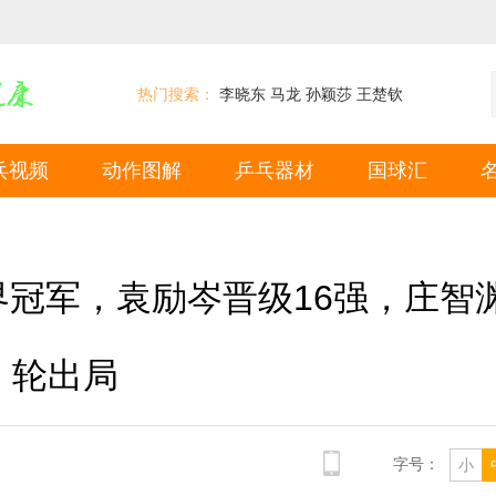
热门搜索：
李晓东
马龙
孙颖莎
王楚钦
乓视频
动作图解
乒乓器材
国球汇
冠军，袁励岑晋级16强，庄智
轮出局
字号：
小