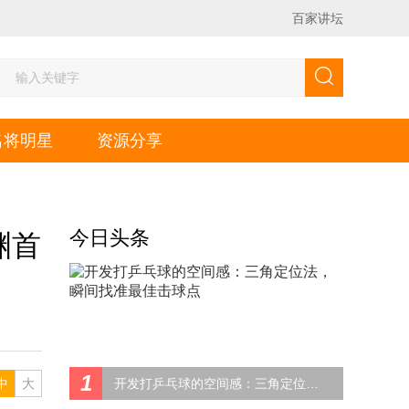
百家讲坛
名将明星
资源分享
今日头条
渊首
1
中
大
开发打乒乓球的空间感：三角定位法，瞬间找准最佳击球点