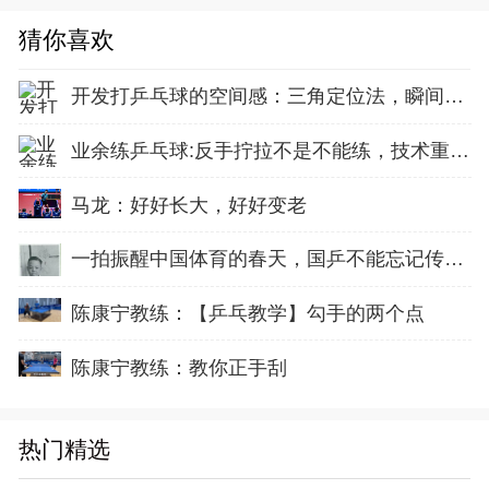
猜你喜欢
开发打乒乓球的空间感：三角定位法，瞬间找准最佳击球点
业余练乒乓球:反手拧拉不是不能练，技术重点就不在手上
马龙：好好长大，好好变老
一拍振醒中国体育的春天，国乒不能忘记传奇前辈这份初心！
陈康宁教练：【乒乓教学】勾手的两个点
陈康宁教练：教你正手刮
热门精选