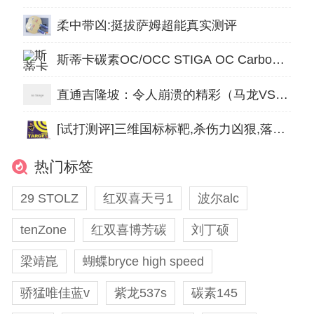
柔中带凶:挺拔萨姆超能真实测评
斯蒂卡碳素OC/OCC STIGA OC Carbon性能及配置
直通吉隆坡：令人崩溃的精彩（马龙VS许昕）
[试打测评]三维国标标靶,杀伤力凶狠,落点精准
热门标签
29 STOLZ
红双喜天弓1
波尔alc
tenZone
红双喜博芳碳
刘丁硕
梁靖崑
蝴蝶bryce high speed
骄猛唯佳蓝v
紫龙537s
碳素145