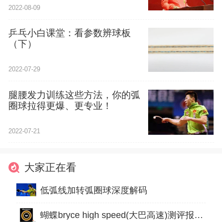
2022-08-09
乒乓小白课堂：看参数辨球板
（下）
2022-07-29
腿腰发力训练这些方法，你的弧
圈球拉得更爆、更专业！
2022-07-21
大家正在看
低弧线加转弧圈球深度解码
蝴蝶bryce high speed(大巴高速)测评报告[配板建议]