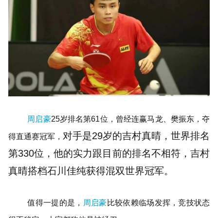
周启豪
25岁排名第61位，曾经连赢马龙、樊振东，夺
对手是29岁的吉村真晴，世界排名
得直通赛冠军，
第330位，他的实力跟目前的排名不相符，吉村
真晴搭档石川佳纯
获得混双世界冠军。
值得一提的是，
周启豪
比较依赖临场发挥，竞技状态