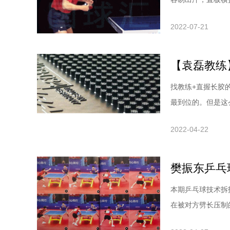
板，球对练反手进
2022-07-21
己琢磨，没有教练
有概念，所谓发力
【袁磊教练
找教练+直握长胶
最到位的。但是这
说。现在市面上长
2022-04-22
度，有0.8的、1
手少了，因为长胶
本期乒乓球技术拆
在被对方劈长压制
过一板更高质量的