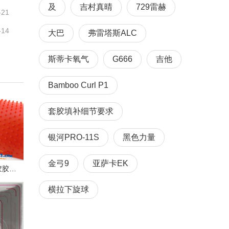
及
吉村真晴
729雷赫
-21
-14
大巴
弗雷塔斯ALC
斯蒂卡氧气
G666
吉他
Bamboo Curl P1
套胶填补细节要求
银河PRO-11S
黑色力量
金弓9
亚萨卡EK
Vtouch 大颗粒进攻长胶胶皮试打感受
横拉下旋球