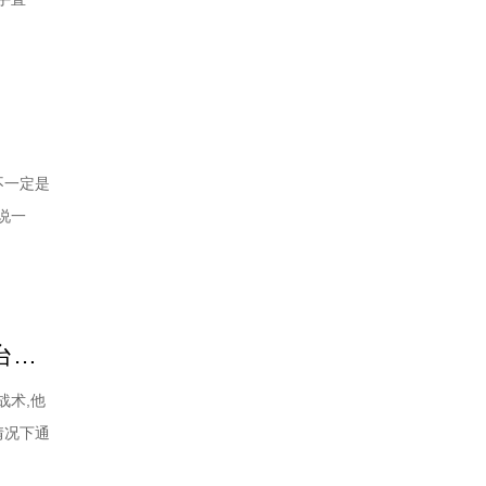
就是凭自
件事你得
不一定是
说一
的厚
胶皮的选
樊振东乒乓球技术解析：发球扼制拧拉+反手抢先上手+近台暴力衔接
战术,他
情况下通
“步步