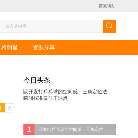
百家讲坛
名将明星
资源分享
今日头条
中
大
1
开发打乒乓球的空间感：三角定位法，瞬间找准最佳击球点