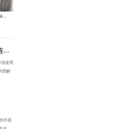
红双喜狂飚9大战狂飚3&狂飚8 | 乒乓装备
陈梦乒乓球技术解析：接发球摆短控制+反手托拉抢上旋+连续发力打中间
卓佳使用
的理解
较长的
因为她的
的手很
手直