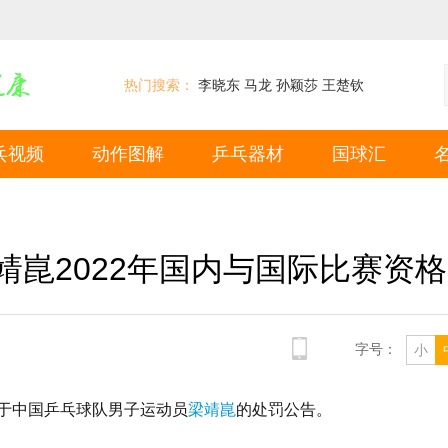
热门搜索：
李晓东
马龙
孙颖莎
王楚钦
乓视频
动作图解
乒乓器材
国球汇
崑2022年国内与国际比赛资格
字号：
小
对于中国乒乓球队男子运动员
梁靖崑
的处罚公告。