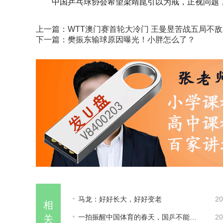
中国乒乓球协会希望梁靖崑引以为戒，正视问题
上一篇：
WTT澳门赛首轮大冷门 王曼昱苦战五局不
下一篇：
樊振东输球原因曝光！小胖怎么了？
马龙：好好长大，好好变老
20
相
一拍振醒中国体育的春天，国乒不能忘记传奇前辈这份初心！
20
关