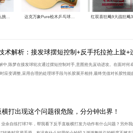
基础课堂| 乒乓球板怎么挑？记住“望闻问切”这四招
达克万象Pure桧木乒乓球拍配胶西格玛挺拔胶皮试打体会
解中,陈梦在接发球轮次通过摆短控制对手,意图抢先岌动进攻。在面对何
及时应变调整,采用合理的处理球手段与长胶展开相持,最终凭借对长胶性能
意识压制对手通过两板坚定的反手进攻完成得分。陈梦乒乓球技术解析：
板形,触球时迅速借力并制动如图,陈梦使用相对稳定的平站位处理接发球,
以并没有急于在接发球环节拼
直板横打出现这个问题很危险，分分钟出界！
，业余自练打球7年，帮我看下反手直板横打发力动作有什么问题？另外我
打转换时容易手滑，有没有什么好用的小妙招？谢谢教练引拍幅度不够右