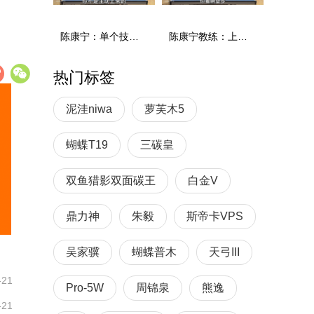
陈康宁：单个技术和综合能力
陈康宁教练：上单重心要倚到右屁股和右腿上，光上不行，为何要有重心呢？
热门标签
泥洼niwa
萝芙木5
蝴蝶T19
三碳皇
双鱼猎影双面碳王
白金V
鼎力神
朱毅
斯帝卡VPS
吴家骥
蝴蝶普木
天弓III
-21
Pro-5W
周锦泉
熊逸
-21