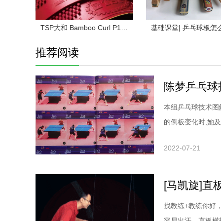
TSP大和 Bamboo Curl P1 乒乓球拍长胶试打评测
推荐阅读
本组乒乓球技术图
的倒板变化时,她
和积极主动的进攻
2022-07-21
求如何摆短:微立
后手能力很强,所
[马凯旋]
找教练+教练你好
容易出汗，直板横