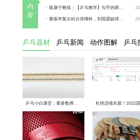
内
陈康宁教练：【乒乓教学】勾手的两个点
20
容
蔡振华复出站台张继科，刘国梁缺席引猜测，三人关系或耐人寻味？
20
乒乓器材
乒乓新闻
动作图解
乒乓
乒乓小白课堂：看参数辨球板（下）