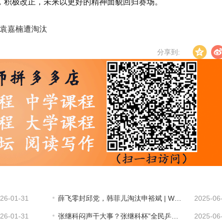
，积极改正，未来以更好的精神面貌回归赛场。
敌袁嘉楠遭淘汰
分享到:
26-01-31
薛飞零封邱党，韩菲儿淘汰申裕斌 | WTT球星挑战赛卢布尔雅那站
2025-06
26-01-31
张继科闷声干大事？张继科杯”全民乒乓球争霸赛
2025-06