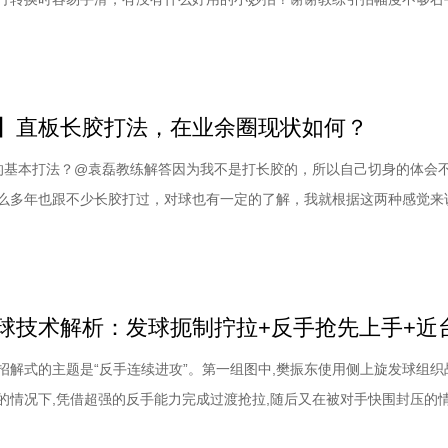
攻技术。他自己说打球7年，想问一下横打的发力动作有什么问题。如果
教过你，打成现在这个样子真就算说的过去了。当然，7年过长了。有一
，一个是出手之前球板与触球点的距离，
】直板长胶打法，在业余圈现状如何？
的基本打法？@袁磊教练解答因为我不是打长胶的，所以自己切身的体会
么多年也跟不少长胶打过，对球也有一定的了解，我就根据这两种感觉来
胶的种类很多，有带海绵的，也有不带海绵的。带海绵的，海绵也有不同
.0的、1.2的，这些种类不同，你要做的相应调节也不一样。现在只贴单面
主动进攻、制造弧线、主动发力都是
招解式的主题是“反手连续进攻”。第一组图中,樊振东使用侧上旋发球组织
的情况下,凭借超强的反手能力完成过渡抢拉,随后又在被对手快围封压的
反手连续顶拉成功击穿对手的防线,展现了过人的技术实力以及衔接过程中