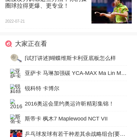
圈球拉得更爆、更专业！
2022-07-21
大家正在看
[试打讲述]蝴蝶维斯卡利亚底板怎么样
亚萨卡 马琳加强碳 YCA-MAX Ma Lin Max Carbon
锐科特 卡博尔
2016奥运会里约奥运许昕精彩集锦！
斯帝卡 枫木7 Maplewood NCT VII
乒乓球发球有若干种差其余战略组合[要点解码]