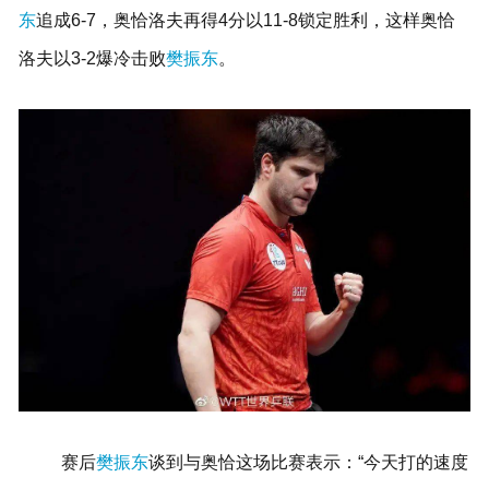
东
追成6-7，奥恰洛夫再得4分以11-8锁定胜利，这样奥恰
洛夫以3-2爆冷击败
樊振东
。
赛后
樊振东
谈到与奥恰这场比赛表示：“今天打的速度