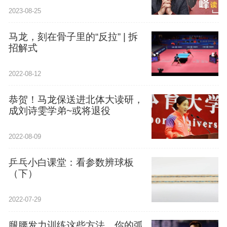
2023-08-25
马龙，刻在骨子里的“反拉” | 拆
招解式
2022-08-12
恭贺！马龙保送进北体大读研，
成刘诗雯学弟~或将退役
2022-08-09
乒乓小白课堂：看参数辨球板
（下）
2022-07-29
腿腰发力训练这些方法，你的弧