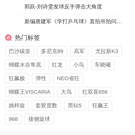
郭跃-刘诗雯发球反手弹击大角度
新编唐建军《学打乒乓球》直拍吊拍问题及解决方法
热门标签
巴沙碳皇
多尼克89
高军
尤拉新K3
蝴蝶水谷隼底
红龙
小鸟
车晓曦
狂飙极
弹性
NEO省狂
蝴蝶王VISCARIA
大鸟
红双喜656
姚梓旋
套胶度数
黑钻5
狂飙王
968
接侧旋球