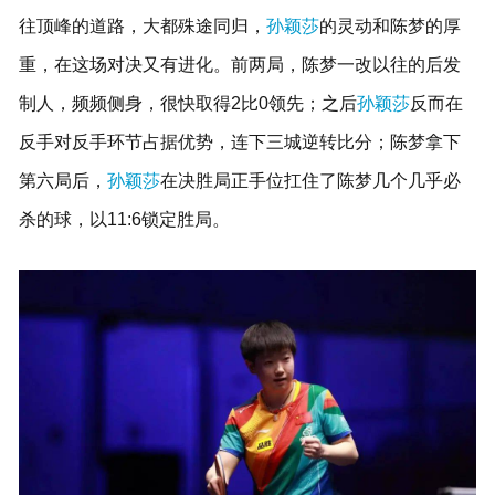
往顶峰的道路，大都殊途同归，
孙颖莎
的灵动和陈梦的厚
重，在这场对决又有进化。前两局，陈梦一改以往的后发
制人，频频侧身，很快取得2比0领先；之后
孙颖莎
反而在
反手对反手环节占据优势，连下三城逆转比分；陈梦拿下
第六局后，
孙颖莎
在决胜局正手位扛住了陈梦几个几乎必
杀的球，以11:6锁定胜局。