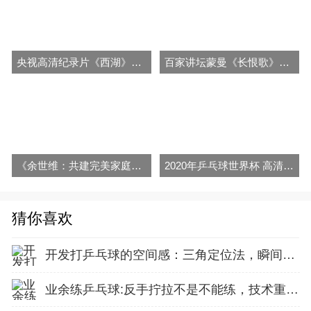
央视高清纪录片《西湖》视频合集百度网盘下载
百家讲坛蒙曼《长恨歌》视频和音频全集百度网盘下载
《余世维：共建完美家庭》视频全集百度网盘百度云下载
2020年乒乓球世界杯 高清视频合集64G U盘 百度网盘
猜你喜欢
开发打乒乓球的空间感：三角定位法，瞬间找准最佳击球点
业余练乒乓球:反手拧拉不是不能练，技术重点就不在手上