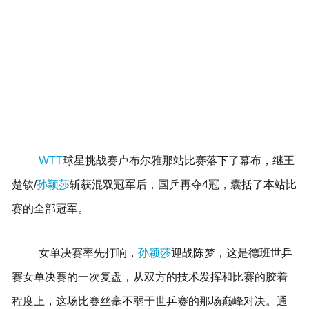
WTT
球星挑战赛卢布尔雅那站比赛落下了幕布，继王
楚钦/
孙颖莎
斩获混双冠军后，国乒再夺4冠，囊括了本站比
赛的全部冠军。
女单决赛率先打响，
孙颖莎
迎战陈梦，这是德班世乒
赛女单决赛的一次复盘，从双方的技术发挥和比赛的胶着
程度上，这场比赛丝毫不弱于世乒赛的那场巅峰对决。通