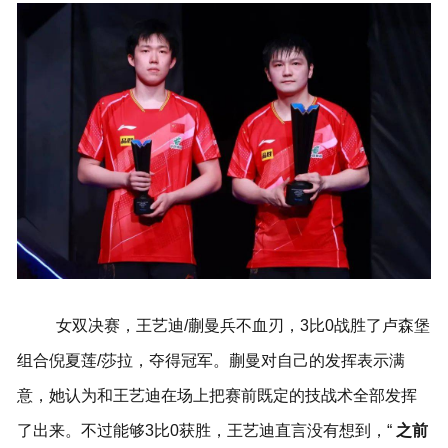
女双决赛，王艺迪/蒯曼兵不血刃，3比0战胜了卢森堡
组合倪夏莲/莎拉，夺得冠军。
蒯曼对自己的发挥表示满
意，她认为和王艺迪在场上把赛前既定的技战术全部发挥
了出来。不过能够3比0获胜，王艺迪直言没有想到，
“
之前