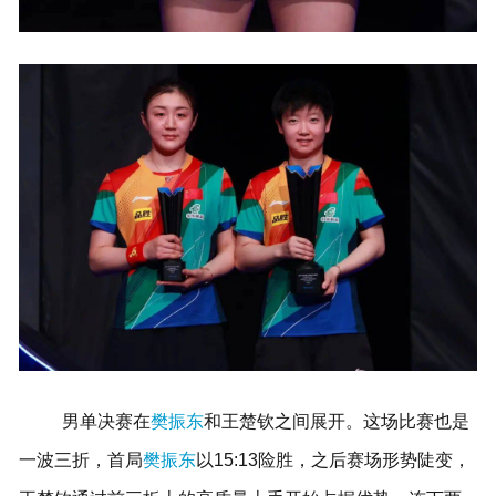
男单决赛在
樊振东
和王楚钦之间展开。
这场比赛也是
一波三折，首局
樊振东
以15:13险胜，之后赛场形势陡变，