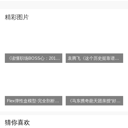
精彩图片
《读懂职场BOSS心：2017跟对老板吃肉》音频全集百度云百度网盘下载
袁腾飞《这个历史挺靠谱》第一季+第二季视频和音频全集百度网盘下载
Flex弹性盒模型-完全剖析移动端最流行布局技术
《马东携奇葩天团亲授“好好说话》音频电子书全集百度云百度网盘下载
猜你喜欢