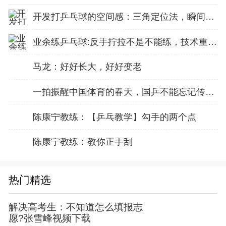
开发打乒乓球的空间感：三角定位法，瞬间找准最佳击球点
业余练乒乓球:反手拧拉不是不能练，技术重点就不在手上
马龙：好好长大，好好变老
一拍振醒中国体育的春天，国乒不能忘记传奇前辈这份初心！
陈康宁教练：【乒乓教学】勾手的两个点
陈康宁教练：教你正手刮
热门精选
解决高考生：不知道怎么填报志
愿?张雪峰视频下载