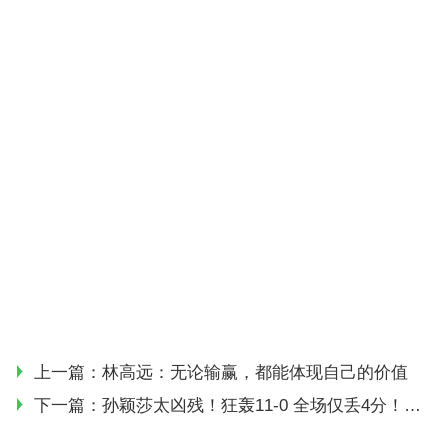
上一篇：
林高远：无论输赢，都能体现自己的价值
下一篇：
孙颖莎太凶残！狂轰11-0 全场仅丢4分！王艺迪4-0过关！附视频+直播赛程