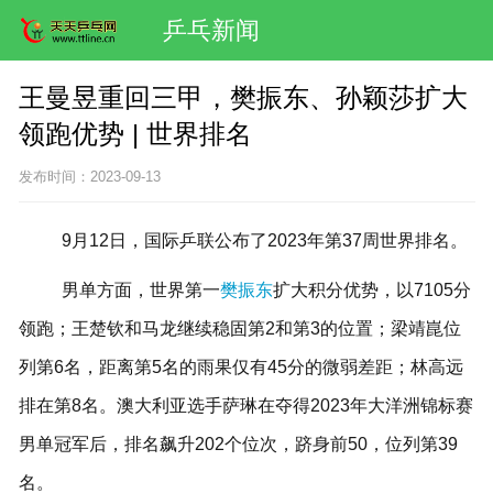
乒乓新闻
王曼昱重回三甲，樊振东、孙颖莎扩大
领跑优势 | 世界排名
发布时间：2023-09-13
9月12日，国际乒联公布了2023年第37周世界排名。
男单方面，世界第一
樊振东
扩大积分优势，以7105分
领跑；
王楚钦和马龙继续稳固第2和第3的位置；
梁靖崑位
列第6名，距离第5名的雨果仅有45分的微弱差距；
林高远
排在第8名。
澳大利亚选手萨琳在夺得2023年大洋洲锦标赛
男单冠军后，排名飙升202个位次，跻身前50，位列第39
名。