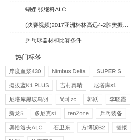
蝴蝶 张继科ALC
(决赛视频)2017亚洲杯林高远4-2胜樊振东夺冠 附三、四名视频
乒乓球器材和比赛条件
热门标签
岸度血浆430
Nimbus Delta
SUPER S
挺拔蓝K1 PLUS
吉村真晴
尼塔库s1
尼塔库黑玻鸟羽
尚坤zc
郭跃
李晓霞
新龙5
多尼克s1
tenZone
乒乓装备
奧恰洛夫ALC
石卫东
方博碳B2
搓接