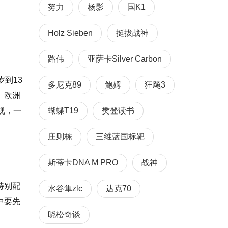
努力
杨影
国K1
Holz Sieben
挺拔战神
路伟
亚萨卡Silver Carbon
到13
多尼克89
鲍姆
狂飚3
。欧洲
蝴蝶T19
樊登读书
视，一
庄则栋
三维蓝国标靶
斯蒂卡DNA M PRO
战神
特别配
水谷隼zlc
达克70
中要先
晓松奇谈