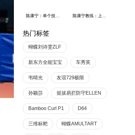
陈康宁：单个技术和综合能力
陈康宁教练：上单重心要倚到右屁股和右腿上，光上不行，为何要有重心呢？
热门标签
蝴蝶刘诗雯ZLF
新东方全能宝宝
车秀英
韦晴光
友谊729极限
孙颖莎
挺拔易拦防守ELLEN
Bamboo Curl P1
D64
三维标靶
蝴蝶AMULTART