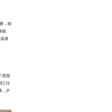
赛，按
体能
，或者
个英国
词汇往
译，乒