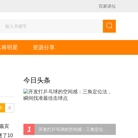
百家讲坛
名将明星
资源分享
今日头条
中
大
嘉宾
1
开发打乒乓球的空间感：三角定位法，瞬间找准最佳击球点
述了10