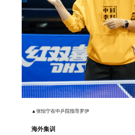
▲张怡宁在中乒院指导罗伊
海外
集
训