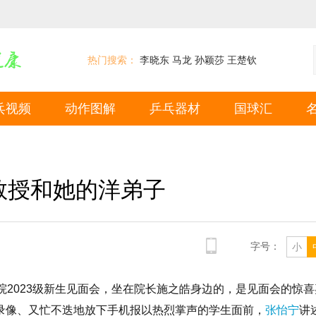
热门搜索：
李晓东
马龙
孙颖莎
王楚钦
乓视频
动作图解
乒乓器材
国球汇
教授和她的洋弟子
字号：
小
院2023级新生见面会，坐在院长施之皓身边的，是见面会的惊喜
录像、又忙不迭地放下手机报以热烈掌声的学生面前，
张怡宁
讲