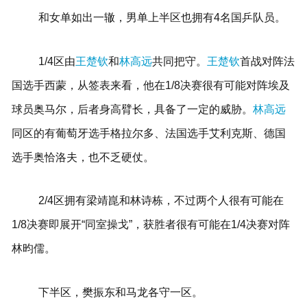
和女单如出一辙，男单上半区也拥有4名国乒队员。
1/4区由
王楚钦
和
林高远
共同把守。
王楚钦
首战对阵法
国选手西蒙，从签表来看，他在1/8决赛很有可能对阵埃及
球员奥马尔，后者身高臂长，具备了一定的威胁。
林高远
同区的有葡萄牙选手格拉尔多、法国选手艾利克斯、德国
选手奥恰洛夫，也不乏硬仗。
2/4区拥有梁靖崑和林诗栋，不过两个人很有可能在
1/8决赛即展开“同室操戈”，获胜者很有可能在1/4决赛对阵
林昀儒。
下半区，樊振东和马龙各守一区。