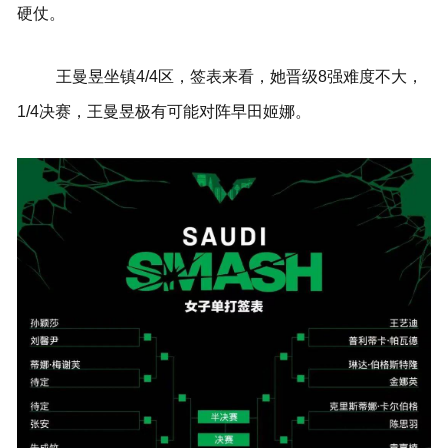
硬仗。
王曼昱坐镇4/4区，签表来看，她晋级8强难度不大，
1/4决赛，王曼昱极有可能对阵早田姬娜。