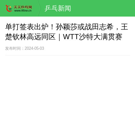
乒乓新闻
单打签表出炉！孙颖莎或战田志希，王
楚钦林高远同区｜WTT沙特大满贯赛
发布时间：2024-05-03