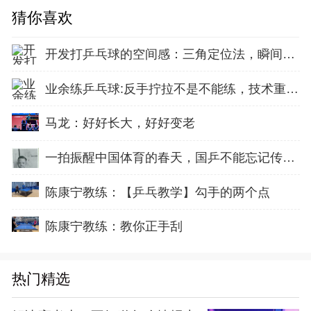
猜你喜欢
开发打乒乓球的空间感：三角定位法，瞬间找准最佳击球点
业余练乒乓球:反手拧拉不是不能练，技术重点就不在手上
马龙：好好长大，好好变老
一拍振醒中国体育的春天，国乒不能忘记传奇前辈这份初心！
陈康宁教练：【乒乓教学】勾手的两个点
陈康宁教练：教你正手刮
热门精选