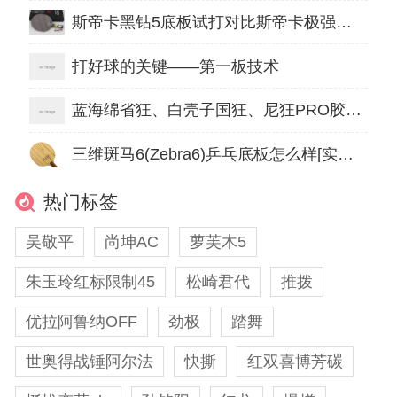
斯帝卡黑钻5底板试打对比斯帝卡极强纯木：新材料球PK
打好球的关键——第一板技术
蓝海绵省狂、白壳子国狂、尼狂PRO胶皮试打对比，你猜谁更好？
三维斑马6(Zebra6)乒乓底板怎么样[实战测评]
热门标签
吴敬平
尚坤AC
萝芙木5
朱玉玲红标限制45
松崎君代
推拨
优拉阿鲁纳OFF
劲极
踏舞
世奥得战锤阿尔法
快撕
红双喜博芳碳