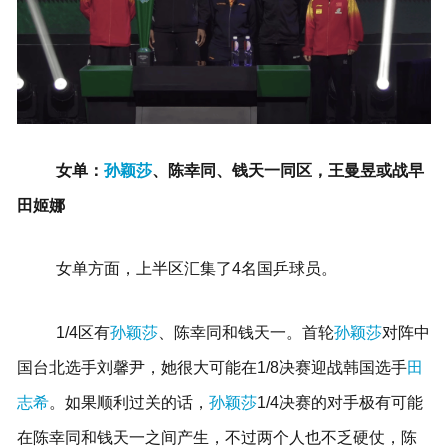
女单：
孙颖莎
、陈幸同、钱天一同区，王曼昱或战早
田姬娜
女单方面，上半区汇集了4名国乒球员。
1/4区有
孙颖莎
、陈幸同和钱天一。首轮
孙颖莎
对阵中
国台北选手
刘馨尹，她很大可能在1/8决赛迎战韩国选手
田
志希
。
如果顺利过关的话，
孙颖莎
1/4决赛的对手极有可能
在陈幸同和钱天一之间产生，不过两个人也不乏硬仗，陈