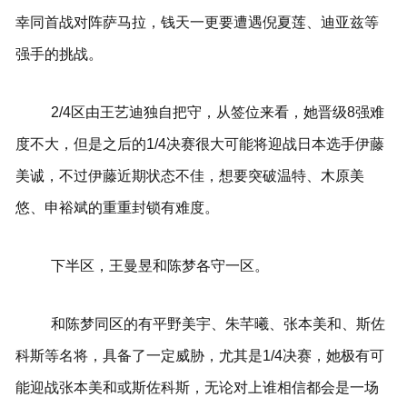
幸同首战对阵萨马拉，钱天一更要遭遇倪夏莲、迪亚兹等
强手的挑战。
2/4区由王艺迪独自把守，从签位来看，她晋级8强难
度不大，但是之后的1/4决赛很大可能将迎战日本选手伊藤
美诚，不过伊藤近期状态不佳，想要突破温特、木原美
悠、申裕斌的重重封锁有难度。
下半区，王曼昱和陈梦各守一区。
和陈梦同区的有平野美宇、朱芊曦、张本美和、斯佐
科斯等名将，具备了一定威胁，尤其是1/4决赛，她极有可
能迎战张本美和或斯佐科斯，无论对上谁相信都会是一场