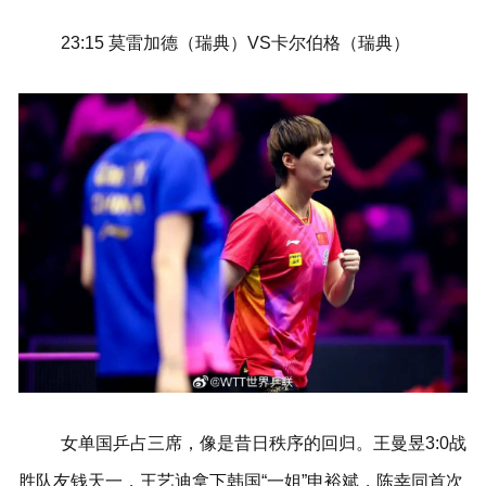
23:15 莫雷加德（瑞典）VS卡尔伯格（瑞典）
女单国乒占三席，像是昔日秩序的回归。王曼昱3:0战
胜队友钱天一，王艺迪拿下韩国“一姐”申裕斌，陈幸同首次