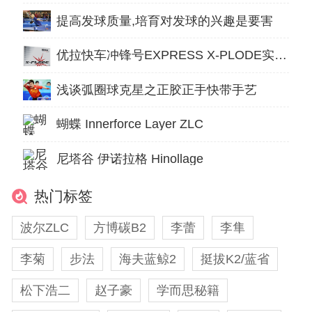
提高发球质量,培育对发球的兴趣是要害
优拉快车冲锋号EXPRESS X-PLODE实战测评
浅谈弧圈球克星之正胶正手快带手艺
蝴蝶 Innerforce Layer ZLC
尼塔谷 伊诺拉格 Hinollage
热门标签
波尔ZLC
方博碳B2
李蕾
李隼
李菊
步法
海夫蓝鲸2
挺拔K2/蓝省
松下浩二
赵子豪
学而思秘籍