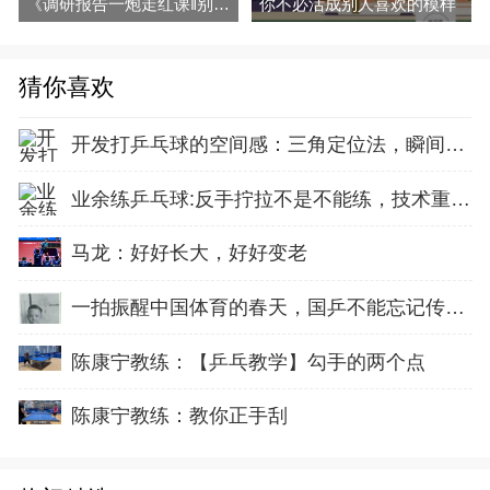
《调研报告一炮走红课‖别输在不会写大报告上》音频全集百度网盘下载
你不必活成别人喜欢的模样
猜你喜欢
开发打乒乓球的空间感：三角定位法，瞬间找准最佳击球点
业余练乒乓球:反手拧拉不是不能练，技术重点就不在手上
马龙：好好长大，好好变老
一拍振醒中国体育的春天，国乒不能忘记传奇前辈这份初心！
陈康宁教练：【乒乓教学】勾手的两个点
陈康宁教练：教你正手刮