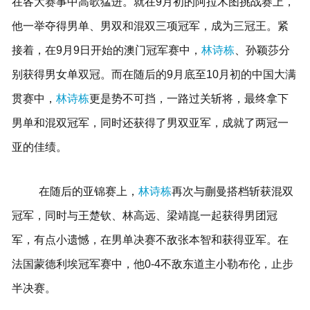
在各大赛事中高歌猛进。就在9月初的阿拉木图挑战赛上，
他一举夺得男单、男双和混双三项冠军，成为三冠王。紧
接着，在9月9日开始的澳门冠军赛中，
林诗栋
、孙颖莎分
别获得男女单双冠。而在随后的9月底至10月初的中国大满
贯赛中，
林诗栋
更是势不可挡，一路过关斩将，最终拿下
男单和混双冠军，同时还获得了男双亚军，成就了两冠一
亚的佳绩。
在随后的亚锦赛上，
林诗栋
再次与蒯曼搭档斩获混双
冠军，同时与王楚钦、林高远、梁靖崑一起获得男团冠
军，有点小遗憾，在男单决赛不敌张本智和获得亚军。在
法国蒙德利埃冠军赛中，他0-4不敌东道主小勒布伦，止步
半决赛。