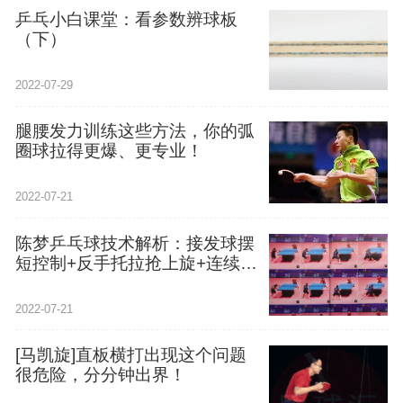
乒乓小白课堂：看参数辨球板
（下）
2022-07-29
腿腰发力训练这些方法，你的弧
圈球拉得更爆、更专业！
2022-07-21
陈梦乒乓球技术解析：接发球摆
短控制+反手托拉抢上旋+连续发
力打中间
2022-07-21
[马凯旋]直板横打出现这个问题
很危险，分分钟出界！