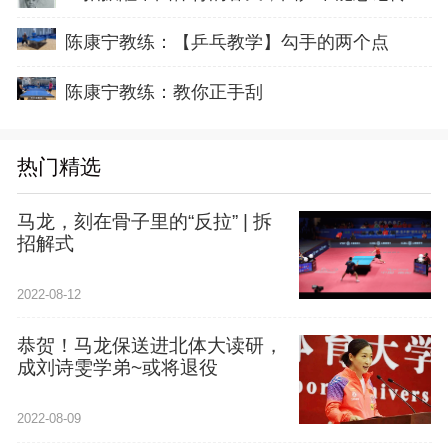
陈康宁教练：【乒乓教学】勾手的两个点
陈康宁教练：教你正手刮
热门精选
马龙，刻在骨子里的“反拉” | 拆
招解式
2022-08-12
恭贺！马龙保送进北体大读研，
成刘诗雯学弟~或将退役
2022-08-09