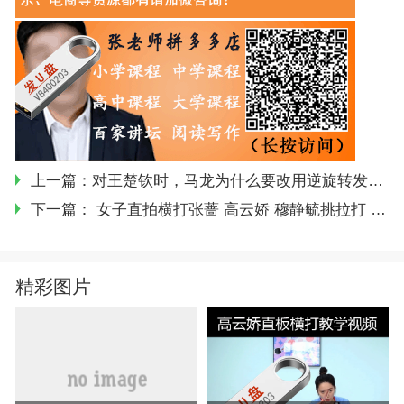
上一篇：
对王楚钦时，马龙为什么要改用逆旋转发球？
下一篇：
女子直拍横打张蔷 高云娇 穆静毓挑拉打 拧全套乒乓教学视频
精彩图片