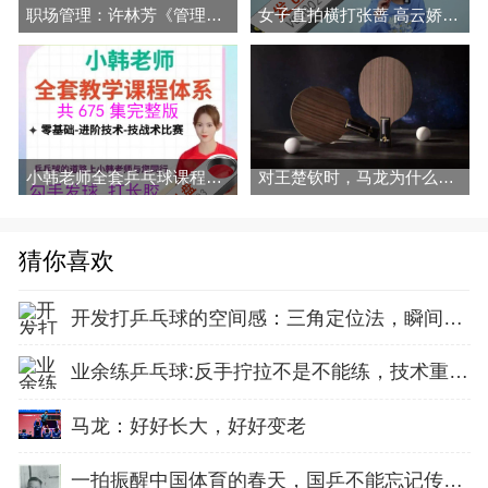
职场管理：许林芳《管理七剑》课程
女子直拍横打张蔷 高云娇 穆静毓挑拉打 拧全套乒乓教学视频
小韩老师全套乒乓球课程视频勾手发球拉球 拧拉 对付长胶
对王楚钦时，马龙为什么要改用逆旋转发球？
猜你喜欢
开发打乒乓球的空间感：三角定位法，瞬间找准最佳击球点
业余练乒乓球:反手拧拉不是不能练，技术重点就不在手上
马龙：好好长大，好好变老
一拍振醒中国体育的春天，国乒不能忘记传奇前辈这份初心！