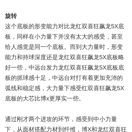
旋转
这个底板的形变能力对比龙红双喜狂飙龙5X底
板，同样在小力量下并没有太大的感受，甚至
给人感觉是同一个底板。而到大力量时，形变
能力和持球深度还是龙红双喜狂飙龙5X底板略
好一些，中远台发力龙红双喜狂飙龙5X底板底
板的抓球感十足，中远台对打有着更加充沛的
弧线和稳定感，大力量下感受红双喜狂飙龙5X
底板的大芯比博x更厚实一些。
通过刚才两个进攻的环节，感受到中小力量
下，从面材搭配力材到纤维，博X和龙红双喜狂