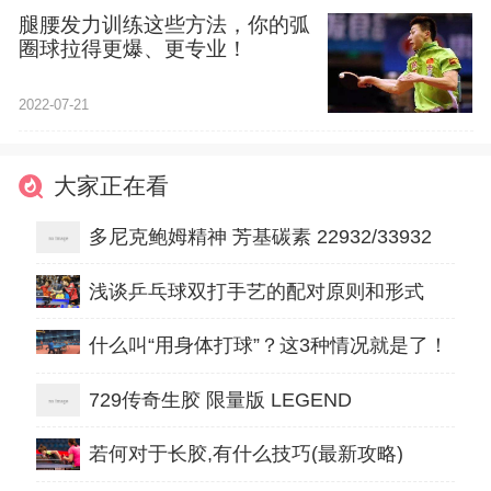
腿腰发力训练这些方法，你的弧
圈球拉得更爆、更专业！
2022-07-21
大家正在看
多尼克鲍姆精神 芳基碳素 22932/33932
浅谈乒乓球双打手艺的配对原则和形式
什么叫“用身体打球”？这3种情况就是了！
729传奇生胶 限量版 LEGEND
若何对于长胶,有什么技巧(最新攻略)