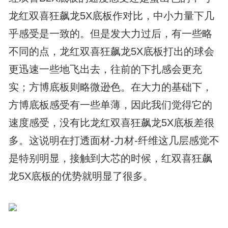
龙红双喜狂飙龙5X底板作对比，中小力量下几
乎感受是一致的。但是发大力过后，有一些略
不同的点，龙红双喜狂飙龙5X底板打出的球会
更迅速一些地飞出去，往前的下扎感会更充
实；方博底板则略微逊色。在大力的基础下，
方博底板感受有一些单薄，因此我们觉得它的
速度感受，没有比龙红双喜狂飙龙5X底板差很
多。这说明在打透面材-力材-纤维这几层感觉不
是特别明显，接触到大芯的时候，红双喜狂飙
龙5X底板的优势就明显了很多。