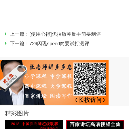
上一篇：
[使用心得]优拉敏冲反手简要测评
下一篇：
729闪现speed简要试打测评
精彩图片