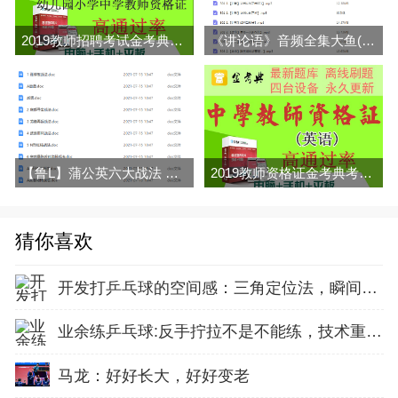
2019教师招聘考试金考典题库及幼儿园小学中学教师资格证送名师上
《讲论语》音频全集大鱼(完结)百度网盘下载
【鲁L】蒲公英六大战法 文档
2019教师资格证金考典考试题库软件中学英语学科押题密卷历年真题
猜你喜欢
开发打乒乓球的空间感：三角定位法，瞬间找准最佳击球点
业余练乒乓球:反手拧拉不是不能练，技术重点就不在手上
马龙：好好长大，好好变老