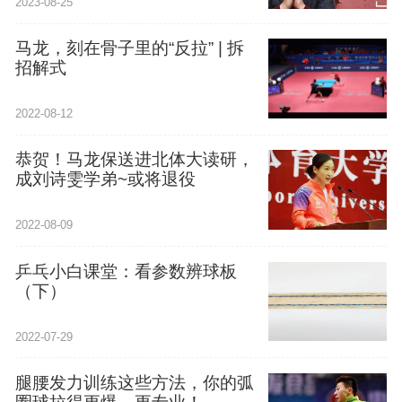
2023-08-25
马龙，刻在骨子里的“反拉” | 拆
招解式
2022-08-12
恭贺！马龙保送进北体大读研，
成刘诗雯学弟~或将退役
2022-08-09
乒乓小白课堂：看参数辨球板
（下）
2022-07-29
腿腰发力训练这些方法，你的弧