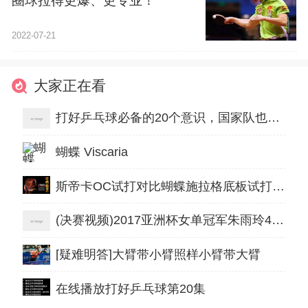
圈球拉得更爆、更专业！
2022-07-21
大家正在看
打好乒乓球必备的20个意识，国家队也是这样要求的！
蝴蝶 Viscaria
斯帝卡OC试打对比蝴蝶施拉格底板试打 五层纯木球拍的对决
(决赛视频)2017亚洲杯女单冠军朱雨玲4:3刘诗雯夺冠视频及三、四名视频
[疑难明答]大臂带小臂照样小臂带大臂
在线播放打好乒乓球第20集