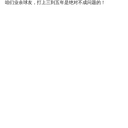
咱们业余球友，打上
三到
五年是绝
对
不成问题的！