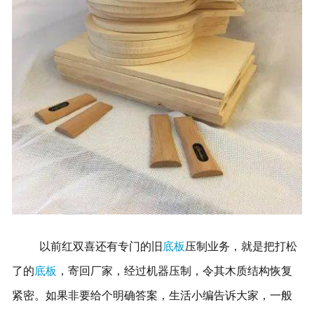
以前红双
喜还有专门的旧
底板
压制业务，就是把打松
了的
底板
，寄回厂家，经过机器压制，令其木质结构恢复
紧密。
如
果非要给
个明确答案，生
活小编告
诉大家，
一般